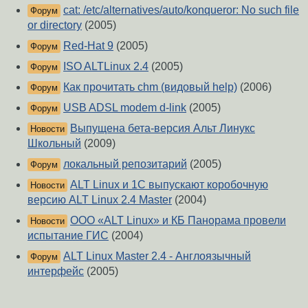
cat: /etc/alternatives/auto/konqueror: No such file
Форум
or directory
(2005)
Red-Hat 9
(2005)
Форум
ISO ALTLinux 2.4
(2005)
Форум
Как прочитать chm (видовый help)
(2006)
Форум
USB ADSL modem d-link
(2005)
Форум
Выпущена бета-версия Альт Линукс
Новости
Школьный
(2009)
локальный репозитарий
(2005)
Форум
ALT Linux и 1С выпускают коробочную
Новости
версию ALT Linux 2.4 Master
(2004)
ООО «ALT Linux» и КБ Панорама провели
Новости
испытание ГИС
(2004)
ALT Linux Master 2.4 - Англоязычный
Форум
интерфейс
(2005)