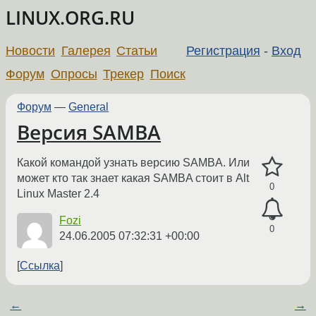
LINUX.ORG.RU
Новости
Галерея
Статьи
Регистрация
-
Вход
Форум
Опросы
Трекер
Поиск
Форум
—
General
Версия SAMBA
Какой командой узнать версию SAMBA. Или
может кто так знает какая SAMBA стоит в Alt
0
Linux Master 2.4
Fozi
0
24.06.2005 07:32:31 +00:00
Ссылка
←
→