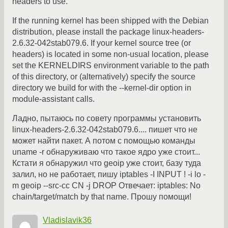
headers to use.
If the running kernel has been shipped with the Debian
distribution, please install the package linux-headers-
2.6.32-042stab079.6. If your kernel source tree (or
headers) is located in some non-usual location, please
set the KERNELDIRS environment variable to the path
of this directory, or (alternatively) specify the source
directory we build for with the --kernel-dir option in
module-assistant calls.
Ладно, пытаюсь по совету программы установить
linux-headers-2.6.32-042stab079.6.... пишет что не
может найти пакет. А потом с помощью команды
uname -r обнаруживаю что такое ядро уже стоит...
Кстати я обнаружил что geoip уже стоит, базу туда
залил, но не работает, пишу iptables -I INPUT ! -i lo -
m geoip --src-cc CN -j DROP Отвечает: iptables: No
chain/target/match by that name. Прошу помощи!
Vladislavik36