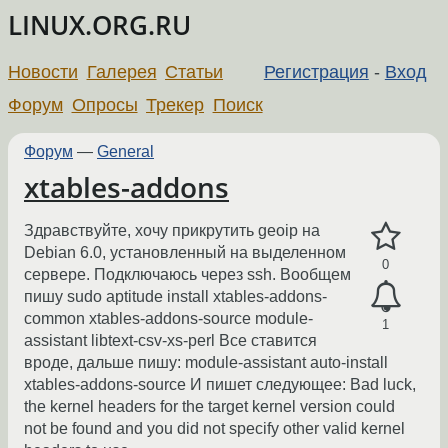
LINUX.ORG.RU
Новости
Галерея
Статьи
Регистрация
-
Вход
Форум
Опросы
Трекер
Поиск
Форум
—
General
xtables-addons
Здравствуйте, хочу прикрутить geoip на
Debian 6.0, установленный на выделенном
0
сервере. Подключаюсь через ssh. Вообщем
пишу sudo aptitude install xtables-addons-
common xtables-addons-source module-
1
assistant libtext-csv-xs-perl Все ставится
вроде, дальше пишу: module-assistant auto-install
xtables-addons-source И пишет следующее: Bad luck,
the kernel headers for the target kernel version could
not be found and you did not specify other valid kernel