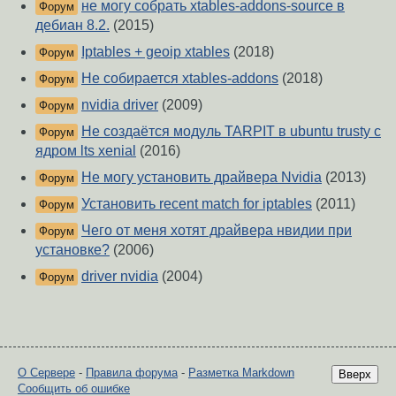
не могу собрать xtables-addons-source в
Форум
дебиан 8.2.
(2015)
Iptables + geoip xtables
(2018)
Форум
Не собирается xtables-addons
(2018)
Форум
nvidia driver
(2009)
Форум
Не создаётся модуль TARPIT в ubuntu trusty с
Форум
ядром lts xenial
(2016)
Не могу установить драйвера Nvidia
(2013)
Форум
Установить recent match for iptables
(2011)
Форум
Чего от меня хотят драйвера нвидии при
Форум
установке?
(2006)
driver nvidia
(2004)
Форум
О Сервере
-
Правила форума
-
Разметка Markdown
Вверх
Сообщить об ошибке