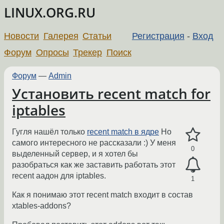
LINUX.ORG.RU
Новости
Галерея
Статьи
Регистрация
-
Вход
Форум
Опросы
Трекер
Поиск
Форум
—
Admin
Установить recent match for
iptables
Гугля нашёл только
recent match в ядре
Но
самого интересного не рассказали :) У меня
0
выделенный сервер, и я хотел бы
разобраться как же заставить работать этот
recent аадон для iptables.
1
Как я понимаю этот recent match входит в состав
xtables-addons?