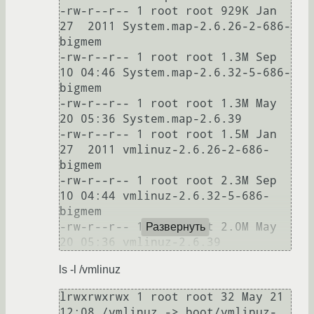
-rw-r--r-- 1 root root 929K Jan 
27  2011 System.map-2.6.26-2-686-
bigmem

-rw-r--r-- 1 root root 1.3M Sep 
10 04:46 System.map-2.6.32-5-686-
bigmem

-rw-r--r-- 1 root root 1.3M May 
20 05:36 System.map-2.6.39

-rw-r--r-- 1 root root 1.5M Jan 
27  2011 vmlinuz-2.6.26-2-686-
bigmem

-rw-r--r-- 1 root root 2.3M Sep 
10 04:44 vmlinuz-2.6.32-5-686-
bigmem

-rw-r--r-- 1 root root 2.0M May 
Развернуть
ls -l /vmlinuz
lrwxrwxrwx 1 root root 32 May 21 
12:08 /vmlinuz -> boot/vmlinuz-