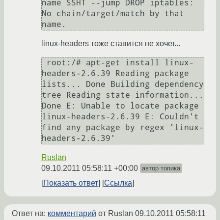
name SSHT --jump DROP iptables: 
No chain/target/match by that 
name. 
linux-headers тоже ставится не хочет...
 root:/# apt-get install linux-
headers-2.6.39 Reading package 
lists... Done Building dependency 
tree Reading state information... 
Done E: Unable to locate package 
linux-headers-2.6.39 E: Couldn't 
find any package by regex 'linux-
headers-2.6.39' 
Ruslan
09.10.2011 05:58:11 +00:00
автор топика
Показать ответ
Ссылка
Ответ на:
комментарий
от Ruslan
09.10.2011 05:58:11