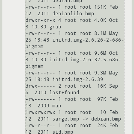
12  2011 debian.bmp

-rw-r--r-- 1 root root 151K Feb 
12  2011 debianlilo.bmp

drwxr-xr-x 4 root root 4.0K Oct  
8 10:30 grub

-rw-r--r-- 1 root root 8.1M May 
25 18:48 initrd.img-2.6.26-2-686-
bigmem

-rw-r--r-- 1 root root 9.6M Oct  
8 10:30 initrd.img-2.6.32-5-686-
bigmem

-rw-r--r-- 1 root root 9.3M May 
25 18:48 initrd.img-2.6.39

drwx------ 2 root root  16K Sep  
6  2010 lost+found

-rw------- 1 root root  97K Feb 
18  2009 map

lrwxrwxrwx 1 root root   10 Feb 
12  2011 sarge.bmp -> debian.bmp

-rw-r--r-- 1 root root  24K Feb 
12  2011 sid.bmp
