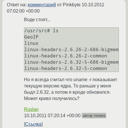
Ответ на:
комментарий
от Pinkbyte
10.10.2011
07:02:00 +00:00
Воде стоят...
/usr/src# ls

GeoIP

linux

linux-headers-2.6.26-2-686-bigmem

linux-headers-2.6.26-2-common

linux-headers-2.6.32-5-686-bigmem

Но я всегда считал что uname -r показывает
текущую версию ядра. То раньше у меня
быдл 2.6.32, а потом я вроде обновился.
Может криво получилось?
Ruslan
10.10.2011 07:20:14 +00:00
автор топика
Ссылка