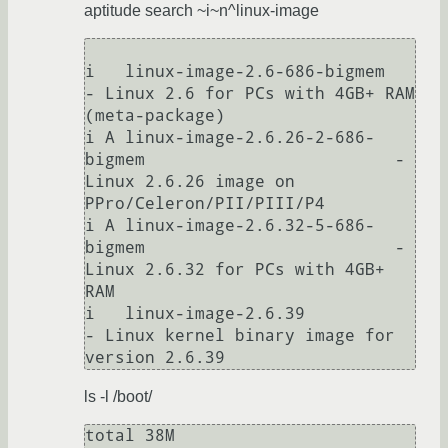
aptitude search ~i~n^linux-image
i   linux-image-2.6-686-bigmem                              
- Linux 2.6 for PCs with 4GB+ RAM 
(meta-package)

i A linux-image-2.6.26-2-686-
bigmem                         - 
Linux 2.6.26 image on 
PPro/Celeron/PII/PIII/P4

i A linux-image-2.6.32-5-686-
bigmem                         - 
Linux 2.6.32 for PCs with 4GB+ 
RAM

i   linux-image-2.6.39                                      
- Linux kernel binary image for 
ls -l /boot/
total 38M
