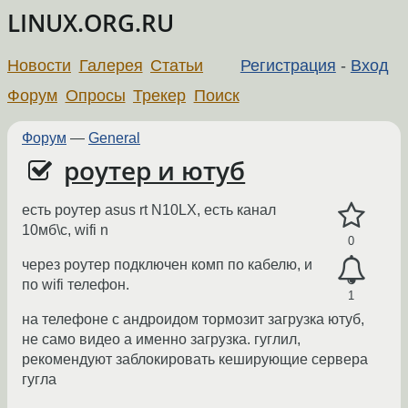
LINUX.ORG.RU
Новости
Галерея
Статьи
Регистрация
-
Вход
Форум
Опросы
Трекер
Поиск
Форум
—
General
роутер и ютуб
есть роутер asus rt N10LX, есть канал
10мб\с, wifi n
0
через роутер подключен комп по кабелю, и
по wifi телефон.
1
на телефоне с андроидом тормозит загрузка ютуб,
не само видео а именно загрузка. гуглил,
рекомендуют заблокировать кеширующие сервера
гугла