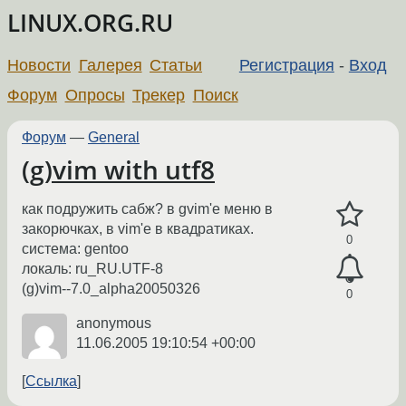
LINUX.ORG.RU
Новости
Галерея
Статьи
Регистрация
-
Вход
Форум
Опросы
Трекер
Поиск
Форум
—
General
(g)vim with utf8
как подружить сабж? в gvim'е меню в
закорючках, в vim'e в квадратиках.
0
система: gentoo
локаль: ru_RU.UTF-8
(g)vim--7.0_alpha20050326
0
anonymous
11.06.2005 19:10:54 +00:00
Ссылка