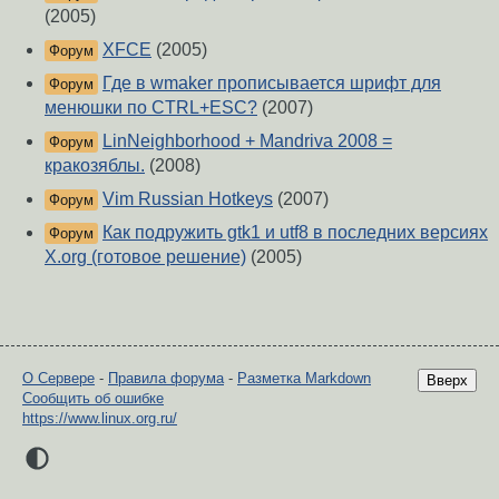
(2005)
XFCE
(2005)
Форум
Где в wmaker прописывается шрифт для
Форум
менюшки по CTRL+ESC?
(2007)
LinNeighborhood + Mandriva 2008 =
Форум
кракозяблы.
(2008)
Vim Russian Hotkeys
(2007)
Форум
Как подружить gtk1 и utf8 в последних версиях
Форум
X.org (готовое решение)
(2005)
О Сервере
-
Правила форума
-
Разметка Markdown
Вверх
Сообщить об ошибке
https://www.linux.org.ru/