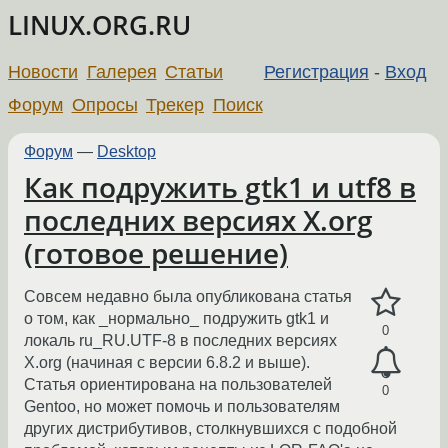
LINUX.ORG.RU
Новости
Галерея
Статьи
Регистрация
-
Вход
Форум
Опросы
Трекер
Поиск
Форум
—
Desktop
Как подружить gtk1 и utf8 в
последних версиях X.org
(готовое решение)
Совсем недавно была опубликована статья
о том, как _нормально_ подружить gtk1 и
0
локаль ru_RU.UTF-8 в последних версиях
X.org (начиная с версии 6.8.2 и выше).
Статья ориентирована на пользователей
0
Gentoo, но может помочь и пользователям
других дистрибутивов, столкнувшихся с подобной