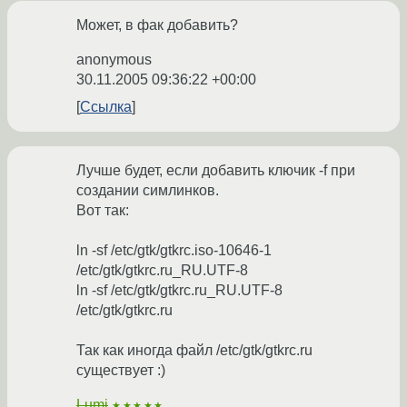
Может, в фак добавить?
anonymous
30.11.2005 09:36:22 +00:00
Ссылка
Лучше будет, если добавить ключик -f при
создании симлинков.
Вот так:
ln -sf /etc/gtk/gtkrc.iso-10646-1
/etc/gtk/gtkrc.ru_RU.UTF-8
ln -sf /etc/gtk/gtkrc.ru_RU.UTF-8
/etc/gtk/gtkrc.ru
Так как иногда файл /etc/gtk/gtkrc.ru
существует :)
Lumi
★★★★★