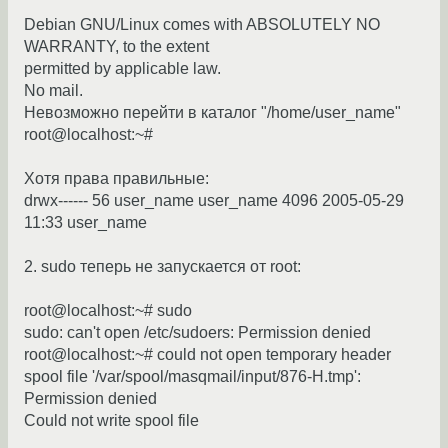
Debian GNU/Linux comes with ABSOLUTELY NO
WARRANTY, to the extent
permitted by applicable law.
No mail.
Невозможно перейти в каталог "/home/user_name"
root@localhost:~#
Хотя права правильные:
drwx------ 56 user_name user_name 4096 2005-05-29
11:33 user_name
2. sudo теперь не запускается от root:
root@localhost:~# sudo
sudo: can't open /etc/sudoers: Permission denied
root@localhost:~# could not open temporary header
spool file '/var/spool/masqmail/input/876-H.tmp':
Permission denied
Could not write spool file