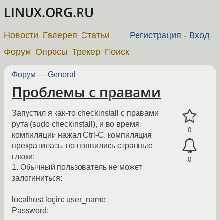
LINUX.ORG.RU
Новости
Галерея
Статьи
Регистрация
-
Вход
Форум
Опросы
Трекер
Поиск
Форум
—
General
Проблемы с правами
Запустил я как-то checkinstall с правами
рута (sudo checkinstall), и во время
0
компиляции нажал Ctrl-C, компиляция
прекратилась, но появились странные
глюки:
0
1. Обычный пользователь не может
залогиниться:
localhost login: user_name
Password: