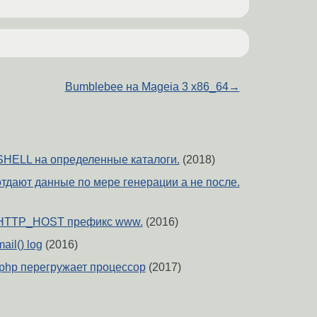
Bumblebee на Mageia 3 x86_64
→
HELL на определенные каталоги.
(2018)
отдают данные по мере генерации а не после.
з HTTP_HOST префикс www.
(2016)
ail() log
(2016)
 php перегружает процессор
(2017)