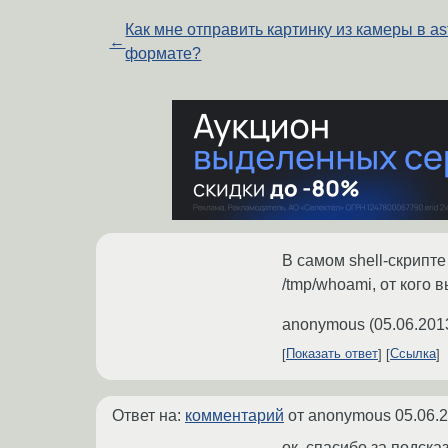
Как мне отправить картинку из камеры в as
←
формате?
В самом shell-скрипте
/tmp/whoami, от кого 
anonymous
(
05.06.201
Показать ответ
Ссылка
Ответ на:
комментарий
от anonymous
05.06.
ок, спасибо за подска