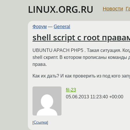
LINUX.ORG.RU
Новости
Г
Форум
—
General
shell script с root прав
UBUNTU APACH PHP5 . Такая ситуация. Когда
shell скрипт. В котором прописаны команды д
права.
Как их дать? И как проверить из под кого за
fil-23
05.06.2013 11:23:40 +00:00
Ссылка