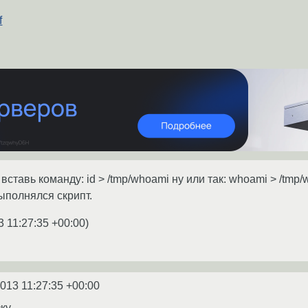
f
 вставь команду: id > /tmp/whoami ну или так: whoami > /t
выполнялся скрипт.
3 11:27:35 +00:00
)
2013 11:27:35 +00:00
зку