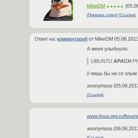
MikeDM
(
05.0
★★★★★
Показать ответ
Ссылка
Ответ на:
комментарий
от MikeDM
05.06.2013
А меня улыбнуло:
UBUNTU
APACH
P
// лишь бы не со злым
anonymous
(
05.06.201
Ссылка
www.linux.org.ru/foru
anonymous
(
06.06.201
Ссылка