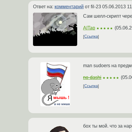
Ответ на:
комментарий
от fil-23
05.06.2013 11
Сам шелл-скрипт чере
AITap
(
05.06.2
★★★★★
Ссылка
man sudoers на предме
no-dashi
(
05.0
★★★★★
Ссылка
бох ты мой. что за на