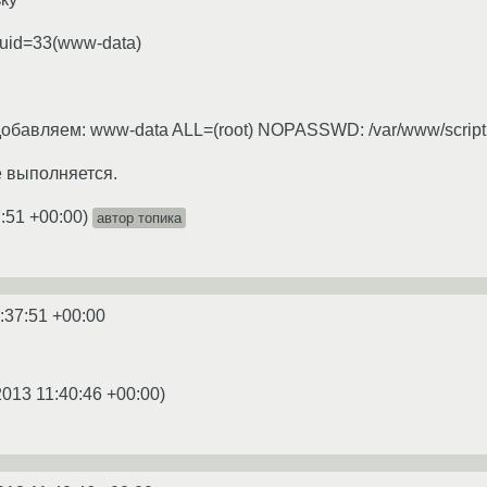
 uid=33(www-data)
 добавляем: www-data ALL=(root) NOPASSWD: /var/www/script
е выполняется.
:51 +00:00
)
автор топика
:37:51 +00:00
2013 11:40:46 +00:00
)