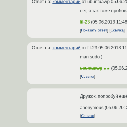
Ответ на:
комментарий
от ubuntuawp
05.06.2
нет, я так тоже пробо
fil-23
(
05.06.2013 11:48
Показать ответ
Ссылка
Ответ на:
комментарий
от fil-23
05.06.2013 11
man sudo )
ubuntuawp
(
05.06.
★★
Ссылка
Дружок, попробуй ещё 
anonymous
(
05.06.201
Ссылка