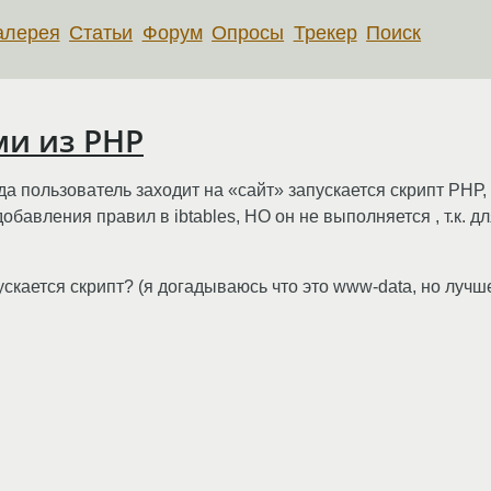
алерея
Статьи
Форум
Опросы
Трекер
Поиск
ами из PHP
 пользователь заходит на «сайт» запускается скрипт РНР, 
обавления правил в ibtables, НО он не выполняется , т.к. д
пускается скрипт? (я догадываюсь что это www-data, но лучш