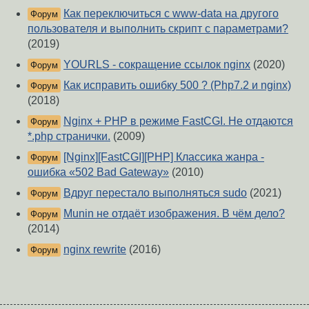
Как переключиться с www-data на другого
Форум
пользователя и выполнить скрипт с параметрами?
(2019)
YOURLS - сокращение ссылок nginx
(2020)
Форум
Как исправить ошибку 500 ? (Php7.2 и nginx)
Форум
(2018)
Nginx + PHP в режиме FastCGI. Не отдаются
Форум
*.php странички.
(2009)
[Nginx][FastCGI][PHP] Классика жанра -
Форум
ошибка «502 Bad Gateway»
(2010)
Вдруг перестало выполняться sudo
(2021)
Форум
Munin не отдаёт изображения. В чём дело?
Форум
(2014)
nginx rewrite
(2016)
Форум