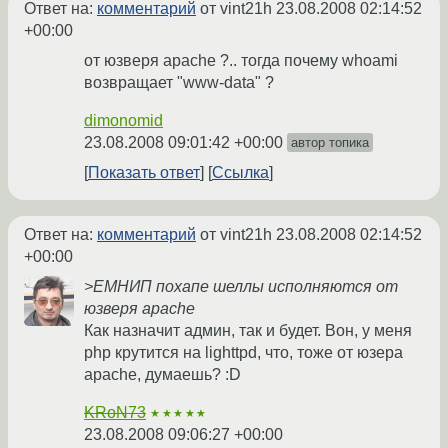
Ответ на:
комментарий
от vint21h
23.08.2008 02:14:52
+00:00
от юзверя apache ?.. тогда почему whoami
возвращает "www-data" ?
dimonomid
23.08.2008 09:01:42 +00:00
автор топика
Показать ответ
Ссылка
Ответ на:
комментарий
от vint21h
23.08.2008 02:14:52
+00:00
>ЕМНИП похапе шеллы исполняются от
юзверя apache
Как назначит админ, так и будет. Вон, у меня
php крутится на lighttpd, что, тоже от юзера
apache, думаешь? :D
KRoN73
★★★★★
23.08.2008 09:06:27 +00:00