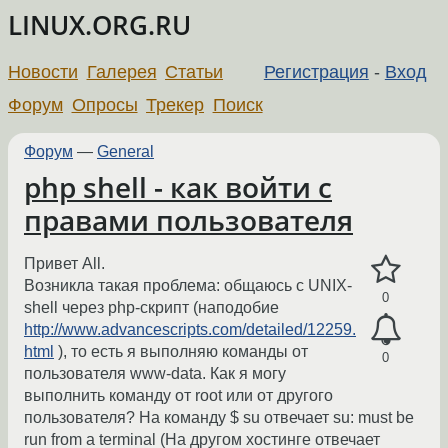
LINUX.ORG.RU
Новости
Галерея
Статьи
Регистрация
-
Вход
Форум
Опросы
Трекер
Поиск
Форум
—
General
php shell - как войти с
правами пользователя
Привет All.
Возникла такая проблема: общаюсь с UNIX-
0
shell через php-скрипт (наподобие
http://www.advancescripts.com/detailed/12259.
html
), то есть я выполняю команды от
0
пользователя www-data. Как я могу
выполнить команду от root или от другого
пользователя? На команду $ su отвечает su: must be
run from a terminal (На другом хостинге отвечает