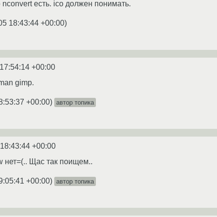
 nconvert есть. ico должен понимать.
05 18:43:44 +00:00
)
17:54:14 +00:00
man gimp.
8:53:37 +00:00
)
автор топика
 18:43:44 +00:00
 нет=(.. Щас так поищем..
9:05:41 +00:00
)
автор топика