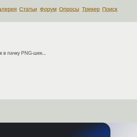
алерея
Статьи
Форум
Опросы
Трекер
Поиск
 в пачку PNG-шек...