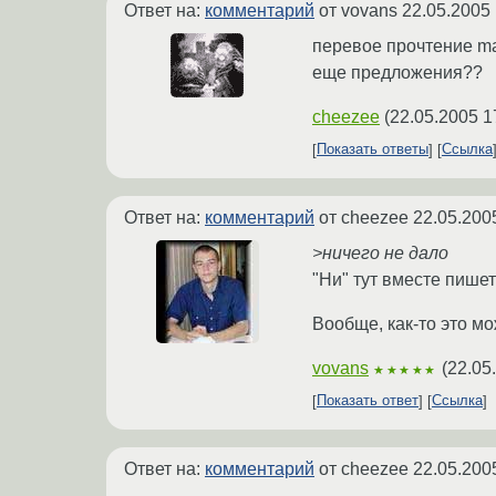
Ответ на:
комментарий
от vovans
22.05.2005 
перевое прочтение man
еще предложения??
cheezee
(
22.05.2005 1
Показать ответы
Ссылка
Ответ на:
комментарий
от cheezee
22.05.200
>ничего не дало
"Ни" тут вместе пишет
Вообще, как-то это мо
vovans
(
22.05
★★★★★
Показать ответ
Ссылка
Ответ на:
комментарий
от cheezee
22.05.200