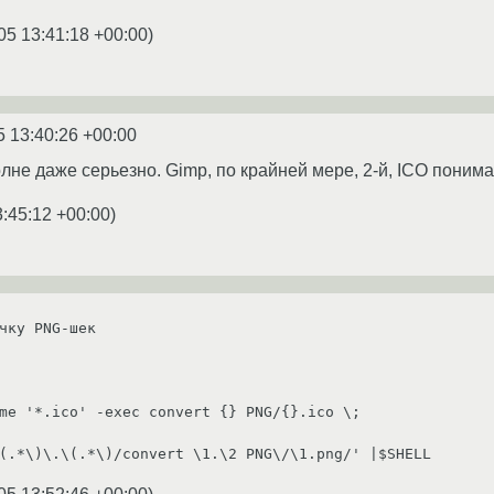
05 13:41:18 +00:00
)
5 13:40:26 +00:00
не даже серьезно. Gimp, по крайней мере, 2-й, ICO понима
3:45:12 +00:00
)
чку PNG-шек

me '*.ico' -exec convert {} PNG/{}.ico \;
