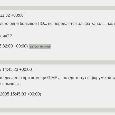
:11:32 +00:00
олько одно большое НО... не передаются альфа-каналы, т.е
ения??
5:32:00 +00:00
)
автор топика
5 14:45:23 +00:00
это делается при помощи GIMP'а, но где-то тут в форуме чит
го помощью.
.2005 15:45:03 +00:00
)