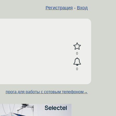
Регистрация
-
Вход
0
0
прога для работы с сотовым телефоном
→