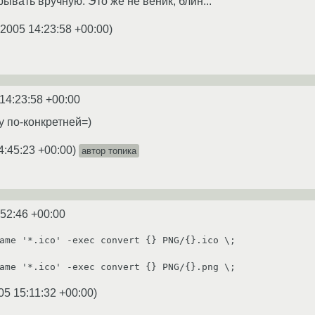
ывать вручную. Это же не веник, блин...
.2005 14:23:58 +00:00
)
14:23:58 +00:00
у по-конкретней=)
4:45:23 +00:00
)
автор топика
:52:46 +00:00
ame '*.ico' -exec convert {} PNG/{}.ico \;

05 15:11:32 +00:00
)