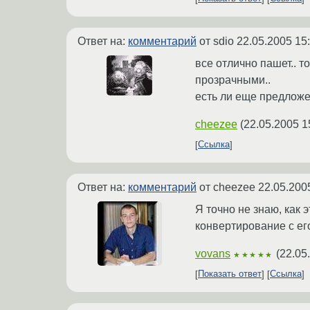
Ответ на:
комментарий
от sdio
22.05.2005 15
все отлично пашет.. т
прозрачными..
есть ли еще предлож
cheezee
(
22.05.2005 1
Ссылка
Ответ на:
комментарий
от cheezee
22.05.200
Я точно не знаю, как 
конвертирование с е
vovans
(
22.05
★★★★★
Показать ответ
Ссылка