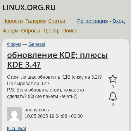
LINUX.ORG.RU
Новости
Галерея
Статьи
Регистрация
-
Вход
Форум
Опросы
Трекер
Поиск
Форум
—
General
обновление KDE; плюсы
KDE 3.4?
Стоит ли щас обновлять КДЕ (сижу на 3.2)?
Не сыроват ли 3.4?
0
P.S. Если обновить стоит, то как это
сделать? (Какие пакеты качать?)
0
anonymous
10.05.2005 19:04:08 +00:00
Ссылка