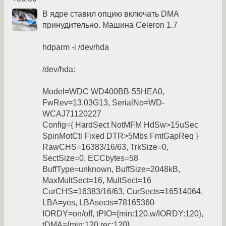
В ядре ставил опцию включать DMA
принудительно. Машина Celeron 1.7
hdparm -i /dev/hda
/dev/hda:
Model=WDC WD400BB-55HEA0,
FwRev=13.03G13, SerialNo=WD-
WCAJ71120227
Config={ HardSect NotMFM HdSw>15uSec
SpinMotCtl Fixed DTR>5Mbs FmtGapReq }
RawCHS=16383/16/63, TrkSize=0,
SectSize=0, ECCbytes=58
BuffType=unknown, BuffSize=2048kB,
MaxMultSect=16, MultSect=16
CurCHS=16383/16/63, CurSects=16514064,
LBA=yes, LBAsects=78165360
IORDY=on/off, tPIO={min:120,w/IORDY:120},
tDMA={min:120,rec:120}