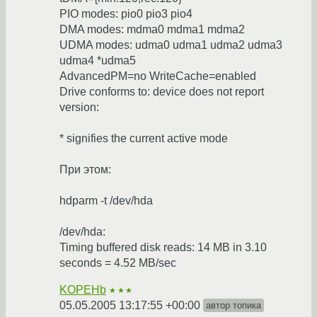
PIO modes: pio0 pio3 pio4
DMA modes: mdma0 mdma1 mdma2
UDMA modes: udma0 udma1 udma2 udma3
udma4 *udma5
AdvancedPM=no WriteCache=enabled
Drive conforms to: device does not report
version:
* signifies the current active mode
При этом:
hdparm -t /dev/hda
/dev/hda:
Timing buffered disk reads: 14 MB in 3.10
seconds = 4.52 MB/sec
KOPEHb
★★★
05.05.2005 13:17:55 +00:00
автор топика