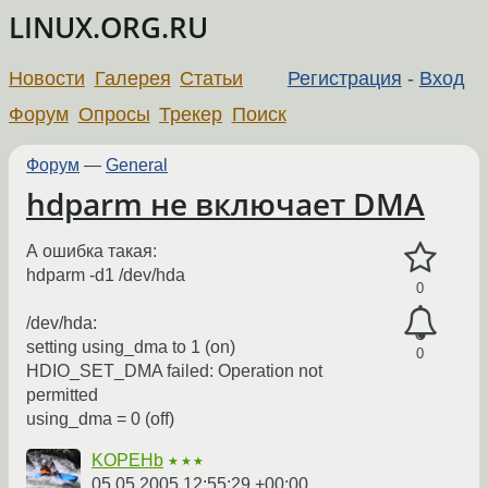
LINUX.ORG.RU
Новости
Галерея
Статьи
Регистрация
-
Вход
Форум
Опросы
Трекер
Поиск
Форум
—
General
hdparm не включает DMA
А ошибка такая:
hdparm -d1 /dev/hda
0
/dev/hda:
setting using_dma to 1 (on)
0
HDIO_SET_DMA failed: Operation not
permitted
using_dma = 0 (off)
KOPEHb
★★★
05.05.2005 12:55:29 +00:00