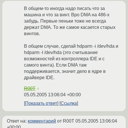
В общем-то иногда надо писать что за
машина и что за винт. Вро DMA на 486-х
забудь. Первые пеньки тоже не всегда
держат DMA. То же самое касается старых
винтов.
В общем случае, сделай hdparm -i /dev/hda и
hdparm -I /dev/hda (это считывание
возможностей из контроллера IDE и с
самого винта). Если DMA там
поддерживается, значит дело в ядре в
драйвере IDE.
R00T
☆
05.05.2005 13:06:04 +00:00
Показать ответ
Ссылка
Ответ на:
комментарий
от R00T
05.05.2005 13:06:04
+00:00