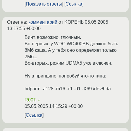
Показать ответы
Ссылка
Ответ на:
комментарий
от KOPEHb
05.05.2005
13:17:55 +00:00
Винт, возможно, глючный.
Во-первых, у WDC WD400BB должно быть
8Мб кэша. А у тебя оно определяет только
2Мб...
Во-вторых, режим UDMA5 уже включен.
Ну в принципе, попробуй что-то типа:
hdparm -a128 -m16 -c1 -d1 -X69 /dev/hda
R00T
☆
05.05.2005 14:15:29 +00:00
Ссылка