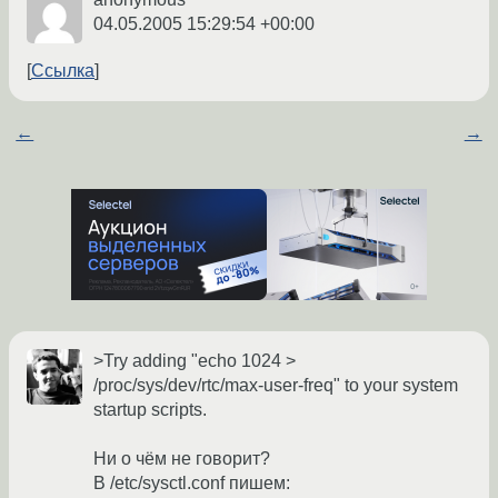
04.05.2005 15:29:54 +00:00
Ссылка
←
→
>Try adding "echo 1024 >
/proc/sys/dev/rtc/max-user-freq" to your system
startup scripts.
Ни о чём не говорит?
В /etc/sysctl.conf пишем: