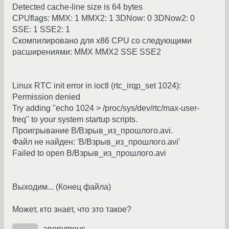
Detected cache-line size is 64 bytes
CPUflags: MMX: 1 MMX2: 1 3DNow: 0 3DNow2: 0
SSE: 1 SSE2: 1
Скомпилировано для x86 CPU со следующими
расширениями: MMX MMX2 SSE SSE2
Linux RTC init error in ioctl (rtc_irqp_set 1024):
Permission denied
Try adding "echo 1024 > /proc/sys/dev/rtc/max-user-
freq" to your system startup scripts.
Проигрывание В/Взрыв_из_прошлого.avi.
Файл не найден: 'В/Взрыв_из_прошлого.avi'
Failed to open В/Взрыв_из_прошлого.avi
Выходим... (Конец файла)
Может, кто знает, что это такое?
anonymous