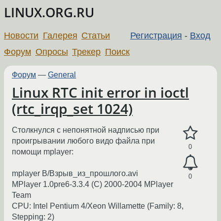
LINUX.ORG.RU
Новости
Галерея
Статьи
Регистрация
-
Вход
Форум
Опросы
Трекер
Поиск
Форум
—
General
Linux RTC init error in ioctl
(rtc_irqp_set 1024)
Столкнулся с непонятной надписью при
проигрывании любого видо файла при
0
помощи mplayer:
mplayer В/Взрыв_из_прошлого.avi
0
MPlayer 1.0pre6-3.3.4 (C) 2000-2004 MPlayer
Team
CPU: Intel Pentium 4/Xeon Willamette (Family: 8,
Stepping: 2)