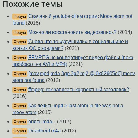
Похожие темы
Скачаный youtube-dl'ем стрим: Moov atom not
Форум
found
(2018)
Можно ли восстановить видеозапись?
(2014)
Форум
Снова что-то «улучшили» в социальщине и
Форум
всяких ОС с зондами?
(2021)
FFMPEG не конвертирует видео файлы (пока
Форум
пробовал на AVI и MP4)
(2021)
[mov,mp4,m4a,3gp,3g2,mj2 @ 0x82605e0] moov
Форум
atom not found
(2012)
ffmpeg: как записать корректный заголовок?
Форум
(2016)
Как лечить mp4 > last atom in file was not a
Форум
moov atom
(2015)
опять m4a...
(2017)
Форум
Deadbeef m4a
(2012)
Форум