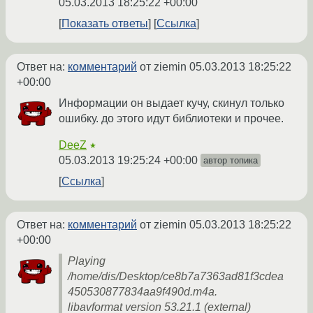
05.03.2013 18:25:22 +00:00
Показать ответы
Ссылка
Ответ на:
комментарий
от ziemin
05.03.2013 18:25:22
+00:00
Информации он выдает кучу, скинул только
ошибку. до этого идут библиотеки и прочее.
DeeZ
★
05.03.2013 19:25:24 +00:00
автор топика
Ссылка
Ответ на:
комментарий
от ziemin
05.03.2013 18:25:22
+00:00
Playing
/home/dis/Desktop/ce8b7a7363ad81f3cdea
450530877834aa9f490d.m4a.
libavformat version 53.21.1 (external)