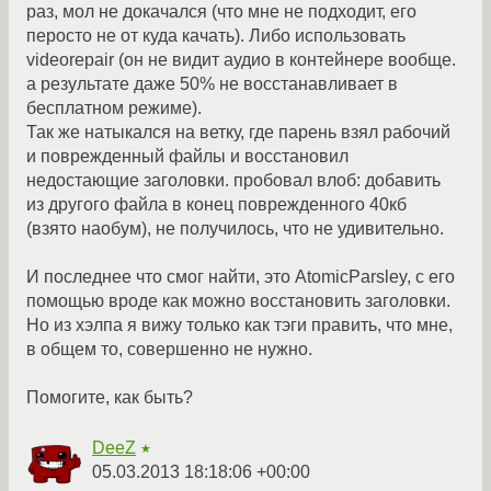
раз, мол не докачался (что мне не подходит, его
перосто не от куда качать). Либо использовать
videorepair (он не видит аудио в контейнере вообще.
а результате даже 50% не восстанавливает в
бесплатном режиме).
Так же натыкался на ветку, где парень взял рабочий
и поврежденный файлы и восстановил
недостающие заголовки. пробовал влоб: добавить
из другого файла в конец поврежденного 40кб
(взято наобум), не получилось, что не удивительно.
И последнее что смог найти, это AtomicParsley, с его
помощью вроде как можно восстановить заголовки.
Но из хэлпа я вижу только как тэги править, что мне,
в общем то, совершенно не нужно.
Помогите, как быть?
DeeZ
★
05.03.2013 18:18:06 +00:00