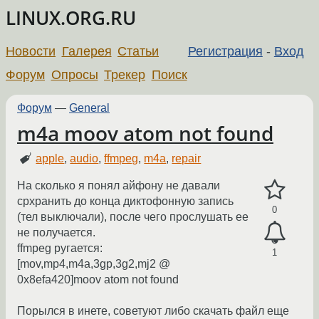
LINUX.ORG.RU
Новости
Галерея
Статьи
Регистрация
-
Вход
Форум
Опросы
Трекер
Поиск
Форум
—
General
m4a moov atom not found
apple
,
audio
,
ffmpeg
,
m4a
,
repair
На сколько я понял айфону не давали
срхранить до конца диктофонную запись
0
(тел выключали), после чего прослушать ее
не получается.
ffmpeg ругается:
1
[mov,mp4,m4a,3gp,3g2,mj2 @
0x8efa420]moov atom not found
Порылся в инете, советуют либо скачать файл еще