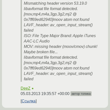
Mismatching header version 53.19.0
libavformat file format detected.
[mov,mp4,m4a,3gp,3g2,mj2 @
0x7ff69ed62940]moov atom not found
LAVF_header: av_open_input_stream()
failed
ISO: File Type Major Brand: Apple iTunes
AAC-LC Audio
MOV: missing header (moov/cmov) chunk!
Maybe broken file...
libavformat file format detected.
[mov,mp4,m4a,3gp,3g2,mj2 @
0x7ff69ed62940]moov atom not found
LAVF_header: av_open_input_stream()
failed
DeeZ
★
05.03.2013 19:35:57 +00:00
автор топика
Ссылка