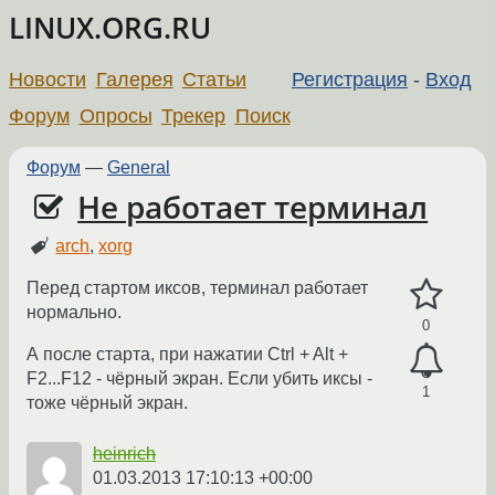
LINUX.ORG.RU
Новости
Галерея
Статьи
Регистрация
-
Вход
Форум
Опросы
Трекер
Поиск
Форум
—
General
Не работает терминал
arch
,
xorg
Перед стартом иксов, терминал работает
нормально.
0
А после старта, при нажатии Ctrl + Alt +
F2...F12 - чёрный экран. Если убить иксы -
1
тоже чёрный экран.
heinrich
01.03.2013 17:10:13 +00:00