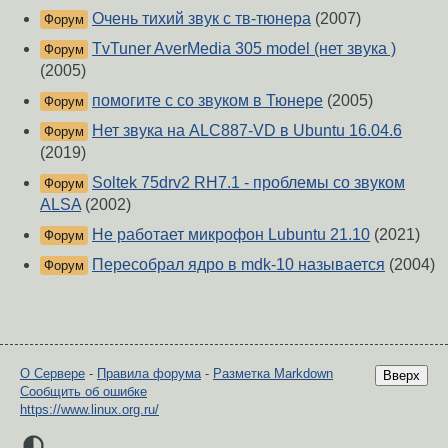
Очень тихий звук с тв-тюнера
(2007)
Форум
TvTuner AverMedia 305 model (нет звука )
Форум
(2005)
помогите с со звуком в Тюнере
(2005)
Форум
Нет звука на ALC887-VD в Ubuntu 16.04.6
Форум
(2019)
Soltek 75drv2 RH7.1 - проблемы со звуком
Форум
ALSA
(2002)
Не работает микрофон Lubuntu 21.10
(2021)
Форум
Пересобрал ядро в mdk-10 называется
(2004)
Форум
О Сервере
-
Правила форума
-
Разметка Markdown
Вверх
Сообщить об ошибке
https://www.linux.org.ru/