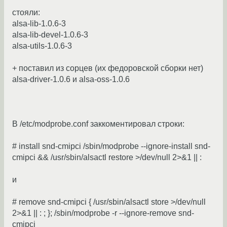
стояли:
alsa-lib-1.0.6-3
alsa-lib-devel-1.0.6-3
alsa-utils-1.0.6-3
+ поставил из сорцев (их федоровской сборки нет)
alsa-driver-1.0.6 и alsa-oss-1.0.6
В /etc/modprobe.conf заккоментировал строки:
# install snd-cmipci /sbin/modprobe --ignore-install snd-
cmipci && /usr/sbin/alsactl restore >/dev/null 2>&1 || :
и
# remove snd-cmipci { /usr/sbin/alsactl store >/dev/null
2>&1 || : ; }; /sbin/modprobe -r --ignore-remove snd-
cmipci