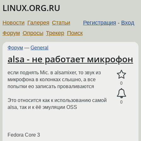
LINUX.ORG.RU
Новости
Галерея
Статьи
Регистрация
-
Вход
Форум
Опросы
Трекер
Поиск
Форум
—
General
alsa - не работает микрофон
если поднять Mic. в alsamixer, то звук из
микрофона в колонках слышно, а все
0
попытки ео записать проваливаются
Это относится как к использованию самой
0
alsa, так и к ёё эмуляции OSS
Fedora Core 3