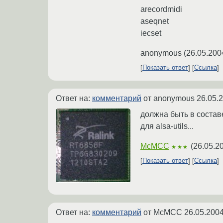
arecordmidi
aseqnet
iecset
anonymous
(
26.05.200
Показать ответ
Ссылка
Ответ на:
комментарий
от anonymous
26.05.
должна быть в составе
для alsa-utils...
McMCC
(
26.05.2
★★★
Показать ответ
Ссылка
Ответ на:
комментарий
от McMCC
26.05.2004