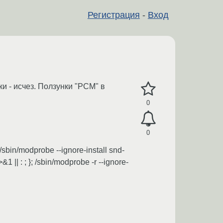
Регистрация
-
Вход
ки - исчез. Ползунки "PCM" в
0
0
sbin/modprobe --ignore-install snd-
&1 || : ; }; /sbin/modprobe -r --ignore-