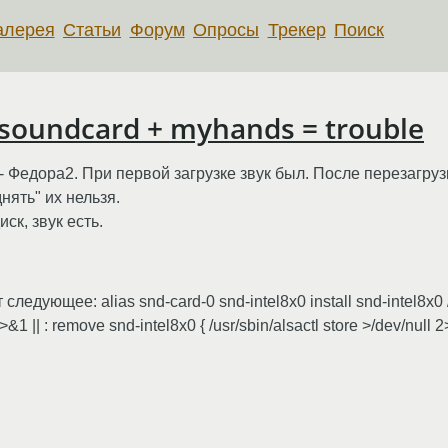
алерея
Статьи
Форум
Опросы
Трекер
Поиск
mysoundcard + myhands = trouble
- Федора2. При первой загрузке звук был. После перезагруз
нять" их нельзя.
ск, звук есть.
следующее: alias snd-card-0 snd-intel8x0 install snd-intel8x0 /
>&1 || : remove snd-intel8x0 { /usr/sbin/alsactl store >/dev/null 2>