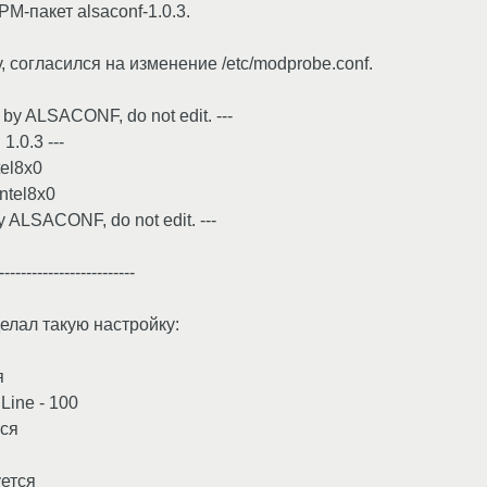
M-пакет alsaconf-1.0.3.
 согласился на изменение /etc/modprobe.conf.
 by ALSACONF, do not edit. ---
1.0.3 ---
tel8x0
intel8x0
y ALSACONF, do not edit. ---
-------------------------
делал такую настройку:
я
Line - 100
тся
уется