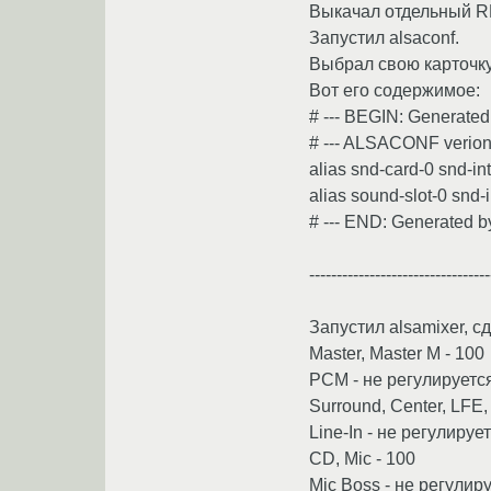
Выкачал отдельный RP
Запустил alsaconf.
Выбрал свою карточку,
Вот его содержимое:
# --- BEGIN: Generated
# --- ALSACONF verion 
alias snd-card-0 snd-in
alias sound-slot-0 snd-
# --- END: Generated b
---------------------------------
Запустил alsamixer, с
Master, Master M - 100
PCM - не регулируетс
Surround, Center, LFE, 
Line-In - не регулируе
CD, Mic - 100
Mic Boss - не регулир