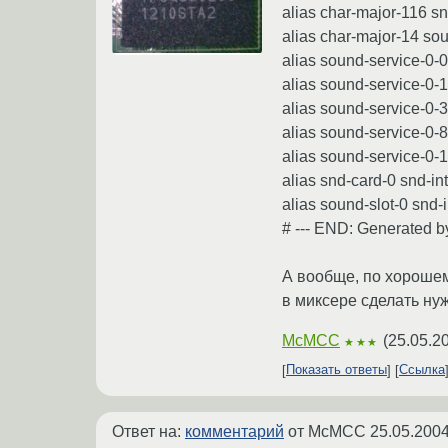
alias char-major-116 s
alias char-major-14 so
alias sound-service-0-
alias sound-service-0-
alias sound-service-0-
alias sound-service-0-
alias sound-service-0-
alias snd-card-0 snd-in
alias sound-slot-0 snd-
# --- END: Generated b
А вообще, по хорошему
в миксере сделать нуж
McMCC
(
25.05.2
★★★
Показать ответы
Ссылка
Ответ на:
комментарий
от McMCC
25.05.2004