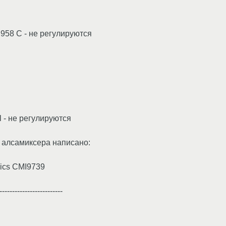
C958 C - не регулируются
l - не регулируются
 алсамиксера написано:
nics CMI9739
-------------------------