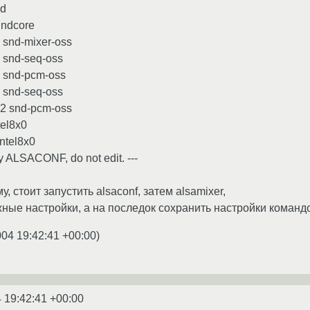
nd
undcore
0 snd-mixer-oss
1 snd-seq-oss
3 snd-pcm-oss
8 snd-seq-oss
12 snd-pcm-oss
tel8x0
intel8x0
y ALSACONF, do not edit. ---
, стоит запустить alsaconf, затем alsamixer,
ные настройки, а на последок сохранить настройки командой
004 19:42:41 +00:00
)
 19:42:41 +00:00