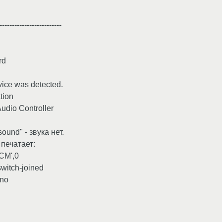
-------------------------
rd
vice was detected.
tion
udio Controller
ound" - звука нет.
печатает:
PCM',0
switch-joined
ono