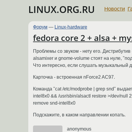
LINUX.ORG.RU
Новости
Г
Форум
—
Linux-hardware
fedora core 2 + alsa + 
Проблемы со звуком - нету его. Дистрибутив 
alsamixer и gnome-volume стоят на нуле, "под
Что интересно, если слушать музыкальный ди
Карточка - встроенная nForce2 AC97.
Команда "cat /etc/modprobe | grep snd" выдает 
intel8x0 && /usr/sbin/alsactl restore >/dev/null 2
remove snd-intel8x0
Подскажите, в каком направлении копать.
anonymous