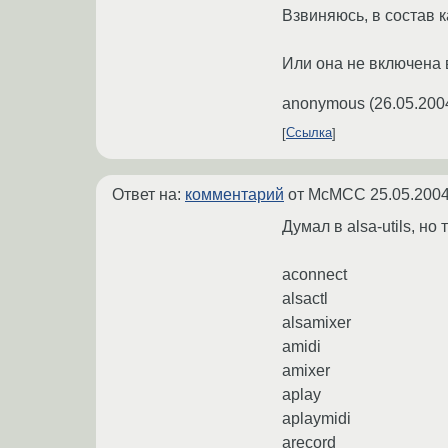
Bзвиняюсь, в состав к
Или она не включена 
anonymous
(
26.05.200
Ссылка
Ответ на:
комментарий
от McMCC
25.05.2004
Думал в alsa-utils, но 
aconnect
alsactl
alsamixer
amidi
amixer
aplay
aplaymidi
arecord