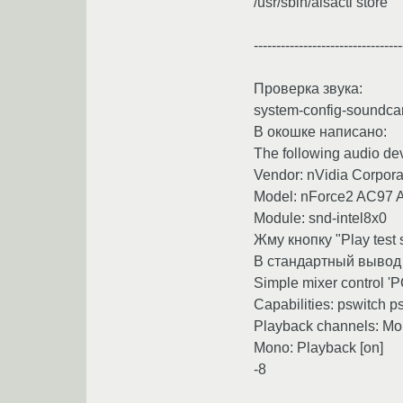
/usr/sbin/alsactl store
---------------------------------
Проверка звука:
system-config-soundca
В окошке написано:
The following audio de
Vendor: nVidia Corpora
Model: nForce2 AC97 A
Module: snd-intel8x0
Жму кнопку "Play test s
В стандартный вывод 
Simple mixer control '
Capabilities: pswitch p
Playback channels: M
Mono: Playback [on]
-8