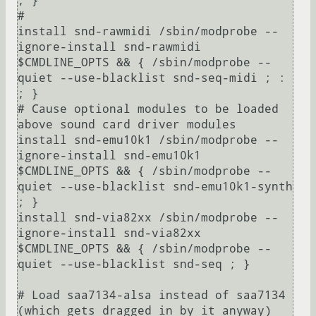
; }

#

install snd-rawmidi /sbin/modprobe --
ignore-install snd-rawmidi 
$CMDLINE_OPTS && { /sbin/modprobe --
quiet --use-blacklist snd-seq-midi ; : 
; }

# Cause optional modules to be loaded 
above sound card driver modules

install snd-emu10k1 /sbin/modprobe --
ignore-install snd-emu10k1 
$CMDLINE_OPTS && { /sbin/modprobe --
quiet --use-blacklist snd-emu10k1-synth 
; }

install snd-via82xx /sbin/modprobe --
ignore-install snd-via82xx 
$CMDLINE_OPTS && { /sbin/modprobe --
quiet --use-blacklist snd-seq ; }

# Load saa7134-alsa instead of saa7134 
(which gets dragged in by it anyway)
