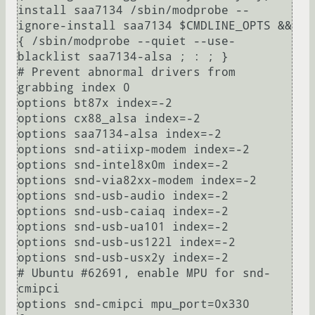
install saa7134 /sbin/modprobe --
ignore-install saa7134 $CMDLINE_OPTS && 
{ /sbin/modprobe --quiet --use-
blacklist saa7134-alsa ; : ; }

# Prevent abnormal drivers from 
grabbing index 0

options bt87x index=-2

options cx88_alsa index=-2

options saa7134-alsa index=-2

options snd-atiixp-modem index=-2

options snd-intel8x0m index=-2

options snd-via82xx-modem index=-2

options snd-usb-audio index=-2

options snd-usb-caiaq index=-2

options snd-usb-ua101 index=-2

options snd-usb-us122l index=-2

options snd-usb-usx2y index=-2

# Ubuntu #62691, enable MPU for snd-
cmipci

options snd-cmipci mpu_port=0x330 