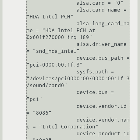
		alsa.card = "0"

		alsa.card_name = 
"HDA Intel PCH"

		alsa.long_card_na
me = "HDA Intel PCH at 
0x601f270000 irq 189"

		alsa.driver_name 
= "snd_hda_intel"

		device.bus_path = 
"pci-0000:00:1f.3"

		sysfs.path = 
"/devices/pci0000:00/0000:00:1f.3
/sound/card0"

		device.bus = 
"pci"

		device.vendor.id 
= "8086"

		device.vendor.nam
e = "Intel Corporation"

		device.product.id 