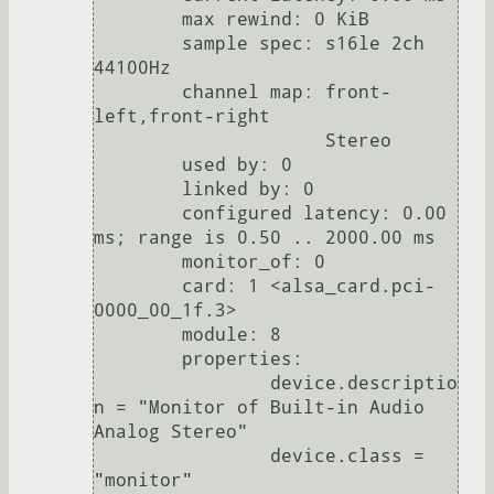
	max rewind: 0 KiB

	sample spec: s16le 2ch 
44100Hz

	channel map: front-
left,front-right

	             Stereo

	used by: 0

	linked by: 0

	configured latency: 0.00 
ms; range is 0.50 .. 2000.00 ms

	monitor_of: 0

	card: 1 <alsa_card.pci-
0000_00_1f.3>

	module: 8

	properties:

		device.descriptio
n = "Monitor of Built-in Audio 
Analog Stereo"

		device.class = 
"monitor"
