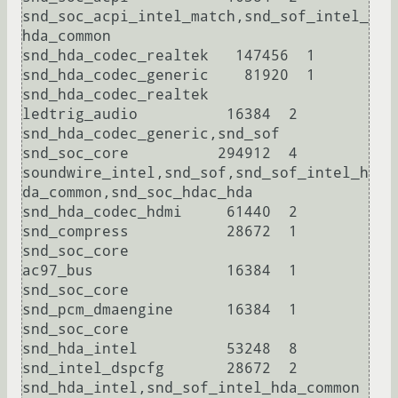
snd_soc_acpi_intel_match,snd_sof_intel_
hda_common

snd_hda_codec_realtek   147456  1

snd_hda_codec_generic    81920  1 
snd_hda_codec_realtek

ledtrig_audio          16384  2 
snd_hda_codec_generic,snd_sof

snd_soc_core          294912  4 
soundwire_intel,snd_sof,snd_sof_intel_h
da_common,snd_soc_hdac_hda

snd_hda_codec_hdmi     61440  2

snd_compress           28672  1 
snd_soc_core

ac97_bus               16384  1 
snd_soc_core

snd_pcm_dmaengine      16384  1 
snd_soc_core

snd_hda_intel          53248  8

snd_intel_dspcfg       28672  2 
snd_hda_intel,snd_sof_intel_hda_common
