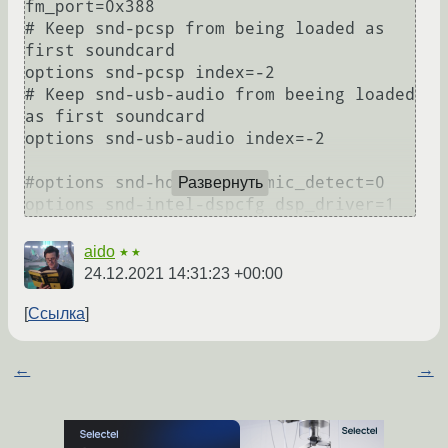
fm_port=0x388

# Keep snd-pcsp from being loaded as 
first soundcard

options snd-pcsp index=-2

# Keep snd-usb-audio from beeing loaded 
as first soundcard

options snd-usb-audio index=-2

#options snd-hda-intel dmic_detect=0

Развернуть
aido
★★
24.12.2021 14:31:23 +00:00
Ссылка
←
→