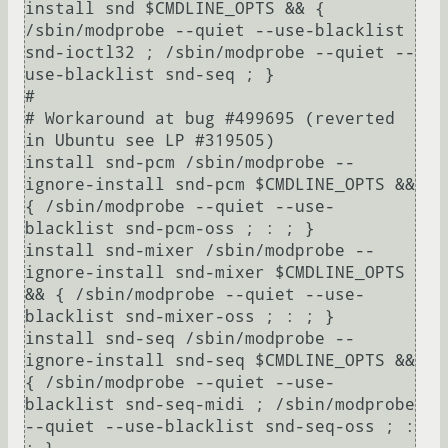
install snd $CMDLINE_OPTS && { 
/sbin/modprobe --quiet --use-blacklist 
snd-ioctl32 ; /sbin/modprobe --quiet --
use-blacklist snd-seq ; }

#

# Workaround at bug #499695 (reverted 
in Ubuntu see LP #319505)

install snd-pcm /sbin/modprobe --
ignore-install snd-pcm $CMDLINE_OPTS && 
{ /sbin/modprobe --quiet --use-
blacklist snd-pcm-oss ; : ; }

install snd-mixer /sbin/modprobe --
ignore-install snd-mixer $CMDLINE_OPTS 
&& { /sbin/modprobe --quiet --use-
blacklist snd-mixer-oss ; : ; }

install snd-seq /sbin/modprobe --
ignore-install snd-seq $CMDLINE_OPTS && 
{ /sbin/modprobe --quiet --use-
blacklist snd-seq-midi ; /sbin/modprobe 
--quiet --use-blacklist snd-seq-oss ; : 