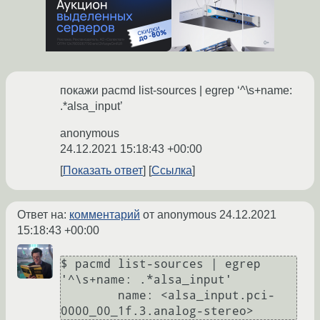
покажи pacmd list-sources | egrep ‘^\s+name:
.*alsa_input’
anonymous
24.12.2021 15:18:43 +00:00
Показать ответ
Ссылка
Ответ на:
комментарий
от anonymous
24.12.2021
15:18:43 +00:00
$ pacmd list-sources | egrep 
'^\s+name: .*alsa_input'

	name: <alsa_input.pci-