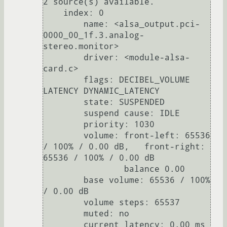
2 source(s) available.

    index: 0

	name: <alsa_output.pci-
0000_00_1f.3.analog-
stereo.monitor>

	driver: <module-alsa-
card.c>

	flags: DECIBEL_VOLUME 
LATENCY DYNAMIC_LATENCY

	state: SUSPENDED

	suspend cause: IDLE

	priority: 1030

	volume: front-left: 65536 
/ 100% / 0.00 dB,   front-right: 
65536 / 100% / 0.00 dB

	        balance 0.00

	base volume: 65536 / 100% 
/ 0.00 dB

	volume steps: 65537

	muted: no

	current latency: 0.00 ms
