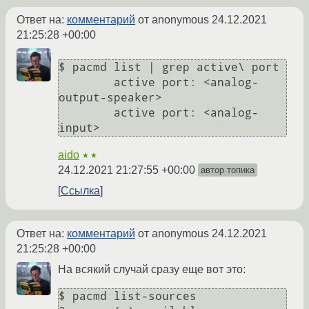
Ответ на:
комментарий
от anonymous
24.12.2021
21:25:28 +00:00
$ pacmd list | grep active\ port

	active port: <analog-
output-speaker>

	active port: <analog-
aido
★★
24.12.2021 21:27:55 +00:00
автор топика
Ссылка
Ответ на:
комментарий
от anonymous
24.12.2021
21:25:28 +00:00
На всякий случай сразу еще вот это:
$ pacmd list-sources
