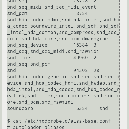
snd_seq                73728  2 
snd_seq_midi,snd_seq_midi_event

snd_pcm               118784  11 
snd_hda_codec_hdmi,snd_hda_intel,snd_hd
a_codec,soundwire_intel,snd_sof,snd_sof
_intel_hda_common,snd_compress,snd_soc_
core,snd_hda_core,snd_pcm_dmaengine

snd_seq_device         16384  3 
snd_seq,snd_seq_midi,snd_rawmidi

snd_timer              40960  2 
snd_seq,snd_pcm

snd                    94208  28 
snd_hda_codec_generic,snd_seq,snd_seq_d
evice,snd_hda_codec_hdmi,snd_hwdep,snd_
hda_intel,snd_hda_codec,snd_hda_codec_r
ealtek,snd_timer,snd_compress,snd_soc_c
ore,snd_pcm,snd_rawmidi

soundcore              16384  1 snd

$ cat /etc/modprobe.d/alsa-base.conf

# autoloader aliases
