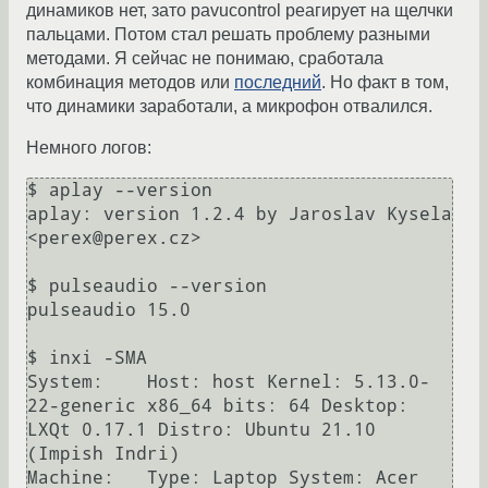
динамиков нет, зато pavucontrol реагирует на щелчки
пальцами. Потом стал решать проблему разными
методами. Я сейчас не понимаю, сработала
комбинация методов или
последний
. Но факт в том,
что динамики заработали, а микрофон отвалился.
Немного логов:
$ aplay --version

aplay: version 1.2.4 by Jaroslav Kysela 
<perex@perex.cz>

$ pulseaudio --version

pulseaudio 15.0

$ inxi -SMA

System:    Host: host Kernel: 5.13.0-
22-generic x86_64 bits: 64 Desktop: 
LXQt 0.17.1 Distro: Ubuntu 21.10 
(Impish Indri) 

Machine:   Type: Laptop System: Acer 