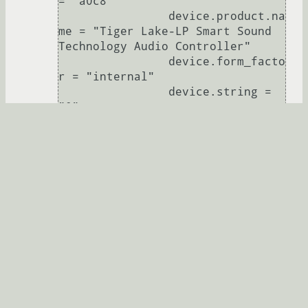
= "a0c8"

		device.product.na
me = "Tiger Lake-LP Smart Sound 
Technology Audio Controller"

		device.form_facto
r = "internal"

		device.string = 
"0"

		module-udev-
detect.discovered = "1"

		device.icon_name 
= "audio-card-pci"

  * index: 1

	name: <alsa_input.pci-
0000_00_1f.3.analog-stereo>

	driver: <module-alsa-
card.c>

	flags: HARDWARE 
DECIBEL_VOLUME LATENCY 
DYNAMIC_LATENCY

	state: SUSPENDED
