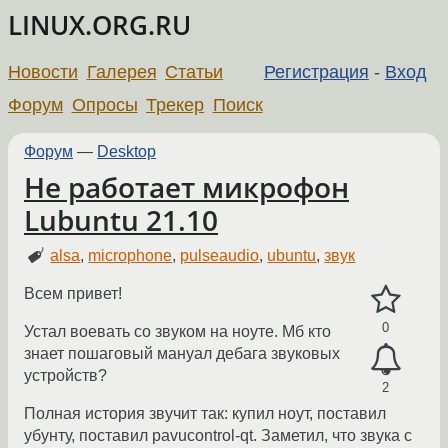
LINUX.ORG.RU
Новости
Галерея
Статьи
Регистрация
-
Вход
Форум
Опросы
Трекер
Поиск
Форум
—
Desktop
Не работает микрофон
Lubuntu 21.10
alsa
,
microphone
,
pulseaudio
,
ubuntu
,
звук
Всем привет!
0
Устал воевать со звуком на ноуте. Мб кто
знает пошаговый мануал дебага звуковых
устройств?
2
Полная история звучит так: купил ноут, поставил
убунту, поставил pavucontrol-qt. Заметил, что звука с