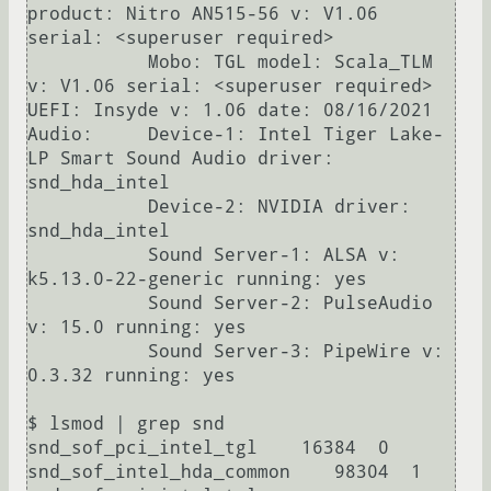
product: Nitro AN515-56 v: V1.06 
serial: <superuser required> 

           Mobo: TGL model: Scala_TLM 
v: V1.06 serial: <superuser required> 
UEFI: Insyde v: 1.06 date: 08/16/2021 

Audio:     Device-1: Intel Tiger Lake-
LP Smart Sound Audio driver: 
snd_hda_intel 

           Device-2: NVIDIA driver: 
snd_hda_intel 

           Sound Server-1: ALSA v: 
k5.13.0-22-generic running: yes 

           Sound Server-2: PulseAudio 
v: 15.0 running: yes 

           Sound Server-3: PipeWire v: 
0.3.32 running: yes

$ lsmod | grep snd

snd_sof_pci_intel_tgl    16384  0

snd_sof_intel_hda_common    98304  1 