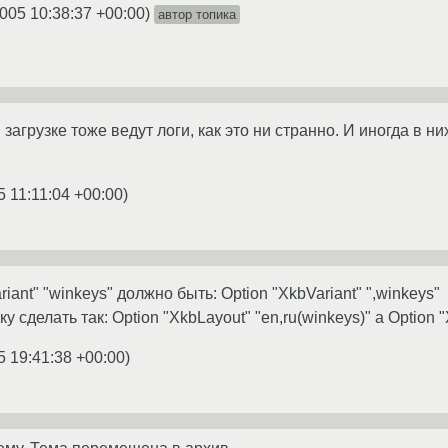
005 10:38:37 +00:00
)
автор топика
агрузке тоже ведут логи, как это ни странно. И иногда в них 
5 11:11:04 +00:00
)
iant" "winkeys" должно быть: Option "XkbVariant" ",winkeys"
сделать так: Option "XkbLayout" "en,ru(winkeys)" a Option "X
5 19:41:38 +00:00
)