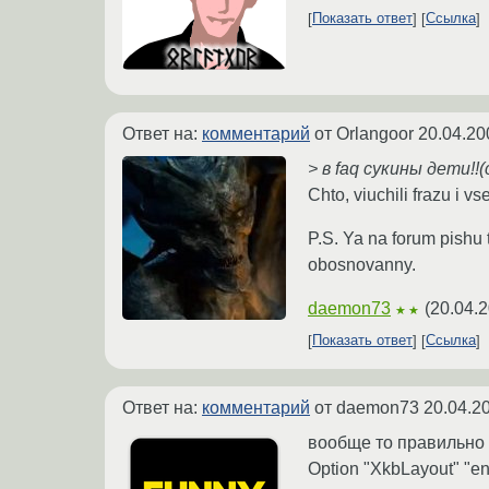
Показать ответ
Ссылка
Ответ на:
комментарий
от Orlangoor
20.04.20
> в faq сукины дети!!(c)
Chto, viuchili frazu i 
P.S. Ya na forum pishu 
obosnovanny.
daemon73
(
20.04.2
★★
Показать ответ
Ссылка
Ответ на:
комментарий
от daemon73
20.04.2
вообще то правильно 
Option "XkbLayout" "en