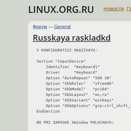
LINUX.ORG.RU
Новости
Г
Форум
—
General
Russkaya raskladkd
V KONFIGURATSII UKAZIVAYU:

Section "InputDevice"

    Identifier	"Keyboard1"

    Driver	"Keyboard"

    Option "AutoRepeat" "500 30"

    Option "XkbRules"	"xfree86"

    Option "XkbModel"	"pc104"

    Option "XkbLayout"	"en,ru"

    Option "XkbVariant"	"winkeys"

    Option "XkbOptions"	"grp:ctrl_shift_toggle,grp_led:scroll"

EndSection

NO PRI ZAPUSKE XWindow POLUCHAYU:
