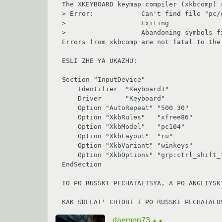
The XKEYBOARD keymap compiler (xkbcomp) r
> Error:            Can't find file "pc/
>                   Exiting

>                   Abandoning symbols fi
Errors from xkbcomp are not fatal to the 
ESLI ZHE YA UKAZHU:

Section "InputDevice"

    Identifier	"Keyboard1"

    Driver	"Keyboard"

    Option "AutoRepeat" "500 30"

    Option "XkbRules"	"xfree86"

    Option "XkbModel"	"pc104"

    Option "XkbLayout"	"ru"

    Option "XkbVariant"	"winkeys"

    Option "XkbOptions"	"grp:ctrl_shift_toggle,grp_led:scroll"

EndSection

TO PO RUSSKI PECHATAETSYA, A PO ANGLIYSKI
daemon73
★★