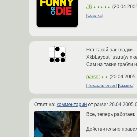
JB
(
20.04.200
★★★★★
Ссылка
Нет такой раскладки -
XkbLayout "us,ru(winke
Сам на такие грабли н
parser
(
20.04.2005 
★★
Показать ответ
Ссылка
Ответ на:
комментарий
от parser
20.04.2005 
Все, теперь работает.
Действительно правиль