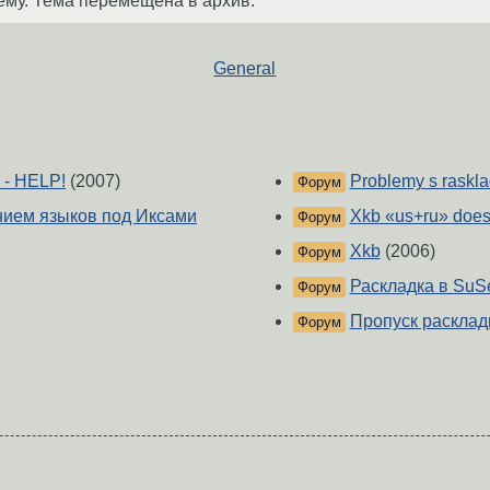
ему. Тема перемещена в архив.
General
i - HELP!
(2007)
Problemy s rasklad
Форум
нием языков под Иксами
Xkb «us+ru» does
Форум
Xkb
(2006)
Форум
Раскладка в SuS
Форум
Пропуск расклад
Форум