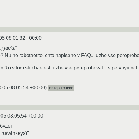
05 08:01:32 +00:00
 jackill
vse? Nu ne rabotaet to, chto napisano v FAQ... uzhe vse pereprobo
tol'ko v tom sluchae esli uzhe vse pereproboval. I v pervuyu o
005 08:05:54 +00:00
)
автор топика
005 08:05:54 +00:00
будет
,ru(winkeys)"