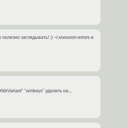
полезно заглядывать! :) ~/.xsession-errors и
kbVariant" "winkeys" удалить на...