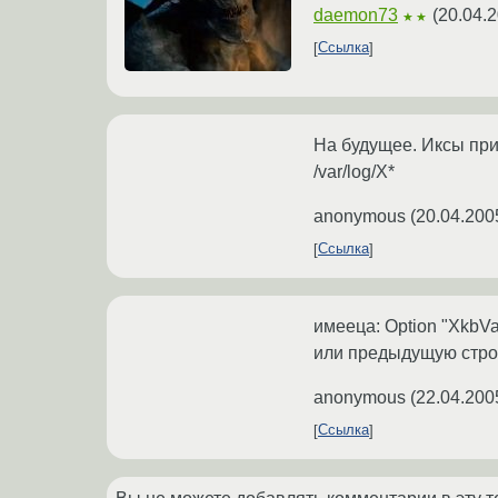
daemon73
(
20.04.2
★★
Ссылка
На будущее. Иксы при з
/var/log/X*
anonymous
(
20.04.200
Ссылка
имееца: Option "XkbVar
или предыдущую строку 
anonymous
(
22.04.200
Ссылка