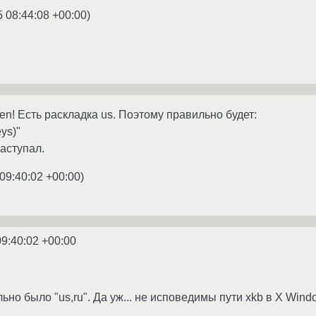
5 08:44:08 +00:00
)
 en! Есть раскладка us. Поэтому правильно будет:
ys)"
аступал.
09:40:02 +00:00
)
09:40:02 +00:00
но было "us,ru". Да уж... не исповедимы пути xkb в X Windo