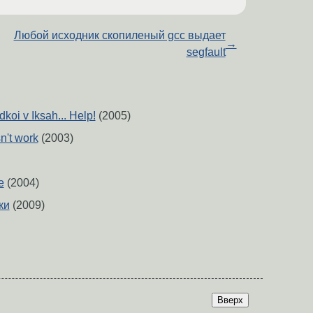
Любой исходник скопиленый gcc выдает
→
segfault
koi v Iksah... Help!
(2005)
n't work
(2003)
e
(2004)
ки
(2009)
Вверх