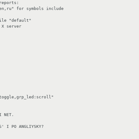
eports:

en,ru" for symbols include

le "default"

X server

 NET.
