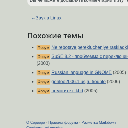
Вы не можете добавлять комментарии в эту т
←
Звук в Linux
Похожие темы
Ne rebotaye pereklucheniye raskladk
Форум
SuSE 8.2 - проблемма с переключе
Форум
(2003)
Russian language in GNOME
(2005)
Форум
gentoo2006.1 us,ru trouble
(2006)
Форум
помогите с kbd
(2005)
Форум
О Сервере
-
Правила форума
-
Разметка Markdown
Сообщить об ошибке