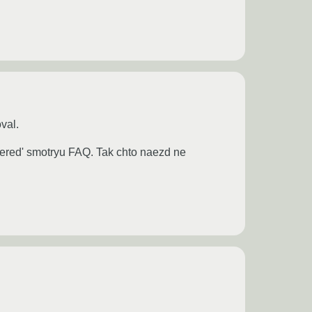
val.
chered' smotryu FAQ. Tak chto naezd ne