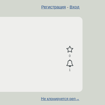
Регистрация
-
Вход
0
1
Не клонируется реп
→