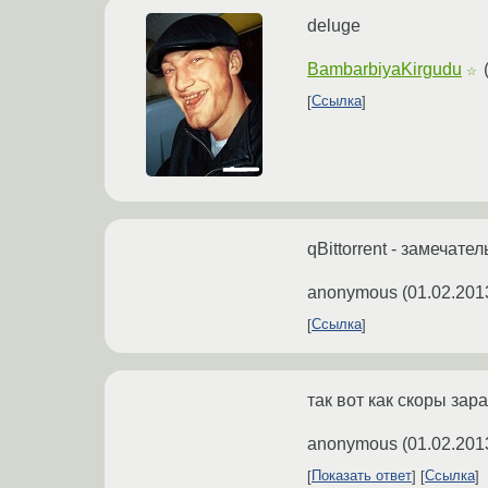
deluge
BambarbiyaKirgudu
☆
Ссылка
qBittorrent - замечате
anonymous
(
01.02.201
Ссылка
так вот как скоры за
anonymous
(
01.02.201
Показать ответ
Ссылка