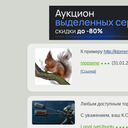
К примеру
http://ktorr
mopsene
(
31.01.
★★★
Ссылка
Любым доступным тор
С уважением, ваш К.О
LongLiveUbuntu
★★★