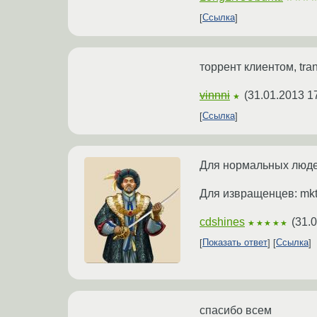
Ссылка
торрент клиентом, tra
vinnni
(
31.01.2013 1
★
Ссылка
Для нормальных люд
Для извращенцев: mkt
cdshines
(
31.0
★★★★★
Показать ответ
Ссылка
спасибо всем