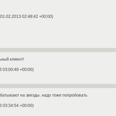
(
01.02.2013 02:48:42 +00:00
)
льный клиент!
3 03:00:49 +00:00
)
рабатывают на звезды. надо тоже попробовать
3 03:34:54 +00:00
)