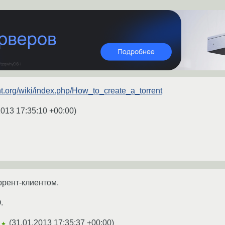
ent.org/wiki/index.php/How_to_create_a_torrent
2013 17:35:10 +00:00
)
рент-клиентом.
.
(
31.01.2013 17:35:37 +00:00
)
★★