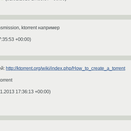
nsmission, ktorrent например
7:35:53 +00:00
)
ей:
http://ktorrent.org/wiki/index.php/How_to_create_a_torrent
orrent
1.2013 17:36:13 +00:00
)