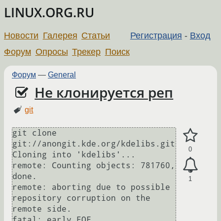
LINUX.ORG.RU
Новости
Галерея
Статьи
Регистрация
-
Вход
Форум
Опросы
Трекер
Поиск
Форум
—
General
Не клонируется реп
git
git clone 
git://anongit.kde.org/kdelibs.git

0
Cloning into 'kdelibs'...

remote: Counting objects: 781760, 
done.

1
remote: aborting due to possible 
repository corruption on the 
remote side.

fatal: early EOF
