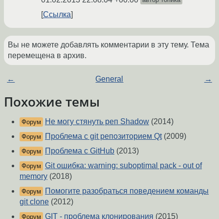
Ссылка
Вы не можете добавлять комментарии в эту тему. Тема
перемещена в архив.
←
General
→
Похожие темы
Не могу стянуть реп Shadow
(2014)
Форум
Проблема с git репозиторием Qt
(2009)
Форум
Проблема с GitHub
(2013)
Форум
Git ошибка: warning: suboptimal pack - out of
Форум
memory
(2018)
Помогите разобраться поведением команды
Форум
git clone
(2012)
GIT - проблема клонирования
(2015)
Форум