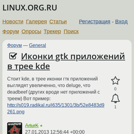
LINUX.ORG.RU
Новости
Галерея
Статьи
Регистрация
-
Вход
Форум
Опросы
Трекер
Поиск
Форум
—
General
Иконки gtk приложений
в трее kde
Стоит kde, в трее иконки гтк приложений
выглядят увеличенно, что deluge, что
0
deadbeef (других вроде нет приложений с
треем) Вот пример:
http://s019.radikal.ru/i635/1301/3b/52e8483d9
1
261.png
ArturK
★
27.01.2013 12:56:44 +00:00