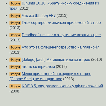
[Ununtu 10.10] Убрать иконку соединения из
Форум
трея
(2012)
Что жа ШГ под FF?
(2013)
Форум
Глюк сортировки значков приложений в трее
Форум
(2013)
Deadbeef + mutter = отсутствие иконки в трее
Форум
(2013)
Что это за флеш-непотребство на главной?
Форум
(2013)
[deluge] [arch] Мигающая иконка в трее
(2010)
Форум
что то со шрифтом
(2012)
Форум
Меню приложений находящихся в трее
Форум
(Gnome Shell) не стандартное
(2013)
KDE 3.5, tray, размер иконок у gtk-приложений
Форум
(2008)