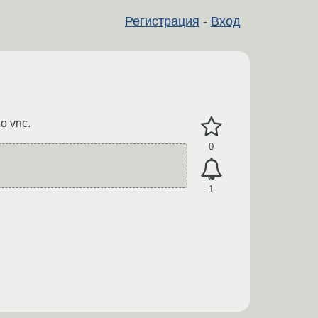
Регистрация
-
Вход
о vnc.
0
1