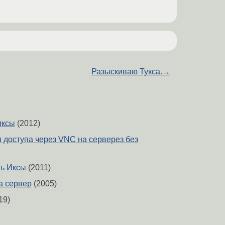
Разыскиваю Тукса.
→
иксы
(2012)
я доступа через VNC на серверез без
ть Иксы
(2011)
а сервер
(2005)
19)