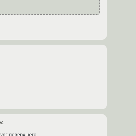
c.
1vnc поверх него.