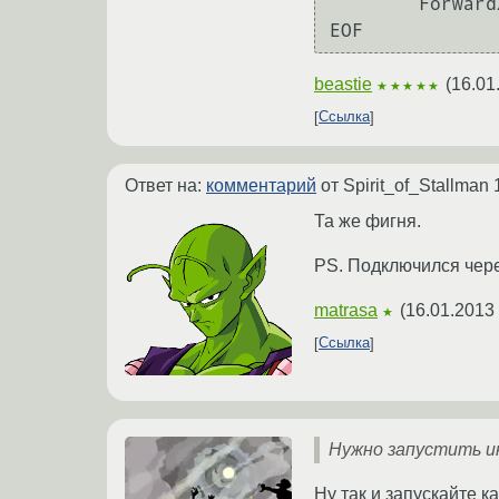
        ForwardX11 yes

EOF
beastie
(
16.01
★★★★★
Ссылка
Ответ на:
комментарий
от Spirit_of_Stallman
Та же фигня.
PS. Подключился через
matrasa
(
16.01.2013 
★
Ссылка
Нужно запустить ик
Ну так и запускайте ка