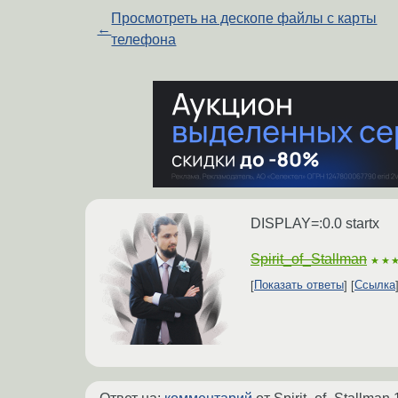
Просмотреть на дескопе файлы с карты
←
телефона
DISPLAY=:0.0 startx
Spirit_of_Stallman
★★
Показать ответы
Ссылка