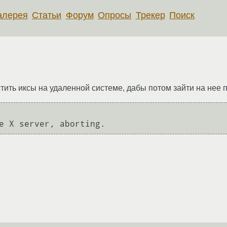
алерея
Статьи
Форум
Опросы
Трекер
Поиск
стить иксы на удаленной системе, дабы потом зайти на нее п
e X server, aborting.