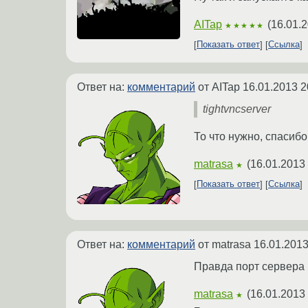
AITap
(
16.01.2
★★★★★
Показать ответ
Ссылка
Ответ на:
комментарий
от AITap
16.01.2013 2
tightvncserver
То что нужно, спасибо
matrasa
(
16.01.2013 
★
Показать ответ
Ссылка
Ответ на:
комментарий
от matrasa
16.01.2013
Правда порт сервера 
matrasa
(
16.01.2013 
★