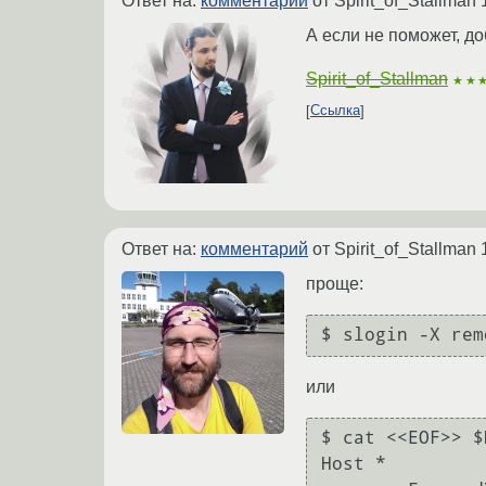
Ответ на:
комментарий
от Spirit_of_Stallman
А если не поможет, до
Spirit_of_Stallman
★★
Ссылка
Ответ на:
комментарий
от Spirit_of_Stallman
проще:
$ slogin -X rem
или
$ cat <<EOF>> $
Host *
