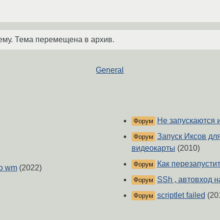
ему. Тема перемещена в архив.
General
Не запускаются 
Форум
Запуск Иксов дл
Форум
видеокарты
(2010)
Как перезапусти
Форум
то wm
(2022)
SSh , автовход н
Форум
scriptlet failed
(20
Форум