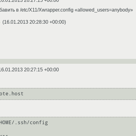
16.01.2013 20:27:15 +00:00
бавить в /etc/X11/Xwrapper.config «allowed_users=anybody»
(
16.01.2013 20:28:30 +00:00
)
★
16.01.2013 20:27:15 +00:00
ote.host
HOME/.ssh/config
