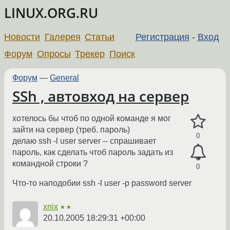
LINUX.ORG.RU
Новости
Галерея
Статьи
Регистрация
-
Вход
Форум
Опросы
Трекер
Поиск
Форум
—
General
SSh , автовход на сервер
хотелось бы чтоб по одной команде я мог
зайти на сервер (треб. пароль)
0
делаю ssh -l user server -- спрашивает
пароль, как сделать чтоб пароль задать из
командной строки ?
0
Что-то наподобии ssh -l user -p password server
xnix
★★
20.10.2005 18:29:31 +00:00