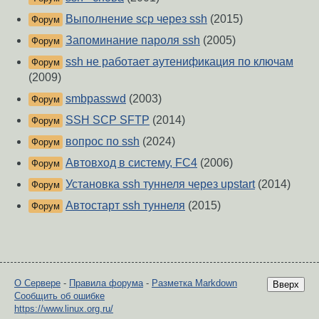
Выполнение scp через ssh
(2015)
Форум
Запоминание пароля ssh
(2005)
Форум
ssh не работает аутенификация по ключам
Форум
(2009)
smbpasswd
(2003)
Форум
SSH SCP SFTP
(2014)
Форум
вопрос по ssh
(2024)
Форум
Автовход в систему, FC4
(2006)
Форум
Установка ssh туннеля через upstart
(2014)
Форум
Автостарт ssh туннеля
(2015)
Форум
О Сервере
-
Правила форума
-
Разметка Markdown
Вверх
Сообщить об ошибке
https://www.linux.org.ru/