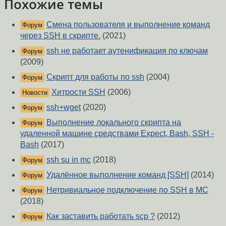
Похожие темы
Смена пользователя и выполнение команд
Форум
через SSH в скрипте.
(2021)
ssh не работает аутенификация по ключам
Форум
(2009)
Скрипт для работы по ssh
(2004)
Форум
Хитрости SSH
(2006)
Новости
ssh+wget
(2020)
Форум
Выполнение локального скрипта на
Форум
удаленной машине средствами Expect, Bash, SSH -
Bash
(2017)
ssh su in mc
(2018)
Форум
Удалённое выполнение команд [SSH]
(2014)
Форум
Нетривиальное подключение по SSH в MC
Форум
(2018)
Как заставить работать scp ?
(2012)
Форум