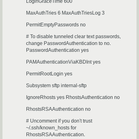
LoginGraceTime 600
MaxAuthTries 6 MaxAuthTriesLog 3
PermitEmptyPasswords no
# To disable tunneled clear text passwords,
change PasswordAuthentication to no.
PasswordAuthentication yes
PAMAuthenticationViaKBDInt yes
PermitRootLogin yes
Subsystem sftp internal-sftp
IgnoreRhosts yes RhostsAuthentication no
RhostsRSAAuthentication no
# Uncomment if you don't trust
~/.ssh/known_hosts for
RhostsRSAAuthentication.