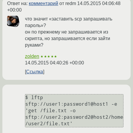
Ответ на:
комментарий
от redm
14.05.2015 04:06:48
+00:00
что значит «заставить scp запрашивать
пароль»?
он по прежнему не запрашивается из
скрипта, но запрашивается если зайти
руками?
zolden
★★★★★
14.05.2015 04:40:26 +00:00
Ссылка
$ lftp 
sftp://user1:password1@host1 -e 
'get /file.txt -o 
sftp://user2:password2@host2/home