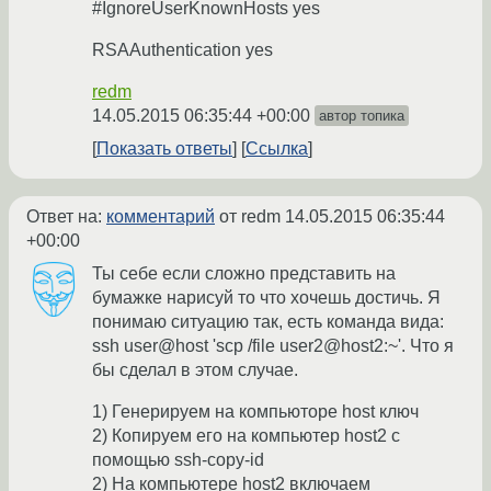
#IgnoreUserKnownHosts yes
RSAAuthentication yes
redm
14.05.2015 06:35:44 +00:00
автор топика
Показать ответы
Ссылка
Ответ на:
комментарий
от redm
14.05.2015 06:35:44
+00:00
Ты себе если сложно представить на
бумажке нарисуй то что хочешь достичь. Я
понимаю ситуацию так, есть команда вида:
ssh user@host 'scp /file user2@host2:~'. Что я
бы сделал в этом случае.
1) Генерируем на компьюторе host ключ
2) Копируем его на компьютер host2 с
помощью ssh-copy-id
2) На компьютере host2 включаем