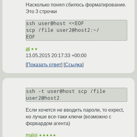
Насколько понял сбилось форматирование.
Это 3 строчки
ssh user@host <<EOF

scp /file user2@host2:~/

at
★★
13.05.2015 20:17:33 +00:00
Показать ответ
Ссылка
ssh -t user@host scp /file 
user2@host2
Если хочется не вводить пароли, то expect,
но лучше все-таки ключи (возможно с
форвардом агента)
maloi
★★★★★