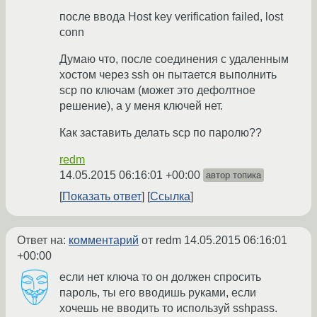
после ввода Host key verification failed, lost
conn
Думаю что, после соединения с удаленным
хостом через ssh он пытается выполнить
scp по ключам (может это дефолтное
решение), а у меня ключей нет.
Как заставить делать scp по паролю??
redm
14.05.2015 06:16:01 +00:00
автор топика
Показать ответ
Ссылка
Ответ на:
комментарий
от redm
14.05.2015 06:16:01
+00:00
если нет ключа то он должен спросить
пароль, ты его вводишь руками, если
хочешь не вводить то используй sshpass.