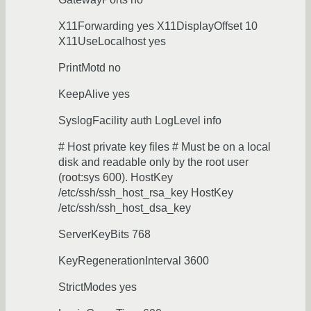
X11Forwarding yes X11DisplayOffset 10
X11UseLocalhost yes
PrintMotd no
KeepAlive yes
SyslogFacility auth LogLevel info
# Host private key files # Must be on a local
disk and readable only by the root user
(root:sys 600). HostKey
/etc/ssh/ssh_host_rsa_key HostKey
/etc/ssh/ssh_host_dsa_key
ServerKeyBits 768
KeyRegenerationInterval 3600
StrictModes yes