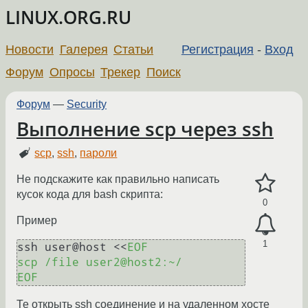
LINUX.ORG.RU
Новости
Галерея
Статьи
Регистрация
-
Вход
Форум
Опросы
Трекер
Поиск
Форум
—
Security
Выполнение scp через ssh
scp
,
ssh
,
пароли
Не подскажите как правильно написать
кусок кода для bash скрипта:
0
Пример
1
ssh user@host <<
EOF

scp /file user2@host2:~/

EOF
Те открыть ssh соединение и на удаленном хосте