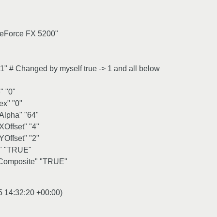
eForce FX 5200"
1" # Changed by myself true -> 1 and all below
" "0"
ex" "0"
Alpha" "64"
Offset" "4"
Offset" "2"
" "TRUE"
Composite" "TRUE"
5 14:32:20 +00:00
)