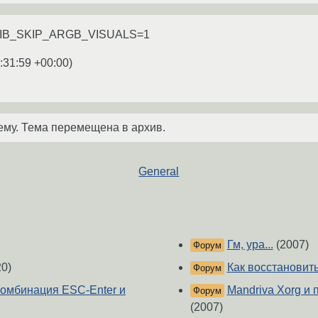
LIB_SKIP_ARGB_VISUALS=1
:31:59 +00:00
)
ему. Тема перемещена в архив.
General
Гм, ура...
(2007)
Форум
0)
Как восстановить
Форум
комбинация ESC-Enter и
Mandriva Xorg и 
Форум
(2007)