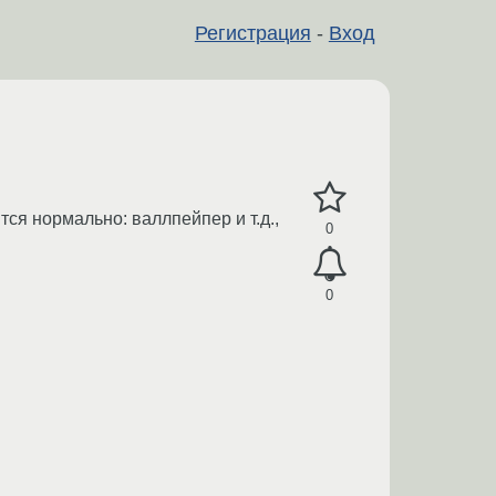
Регистрация
-
Вход
тся нормально: валлпейпер и т.д.,
0
0