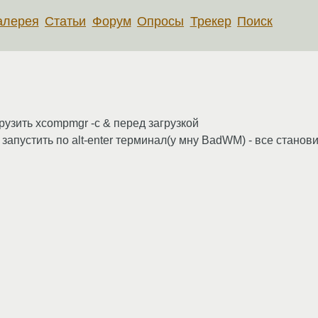
алерея
Статьи
Форум
Опросы
Трекер
Поиск
рузить xcompmgr -c & перед загрузкой
запустить по alt-enter терминал(у мну BadWM) - все станови