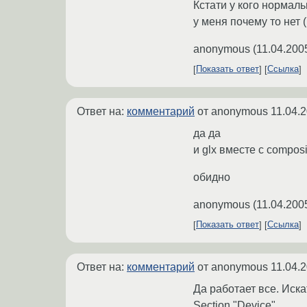
Кстати у кого нормаль
у меня почему то нет 
anonymous
(
11.04.200
Показать ответ
Ссылка
Ответ на:
комментарий
от anonymous
11.04.
да да
и glx вместе с composi
обидно
anonymous
(
11.04.200
Показать ответ
Ссылка
Ответ на:
комментарий
от anonymous
11.04.
Да работает все. Иска
Section "Device"