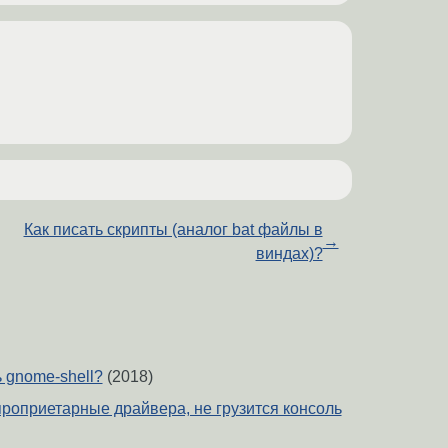
Как писать скрипты (аналог bat файлы в
→
виндах)?
 gnome-shell?
(2018)
проприетарные драйвера, не грузится консоль