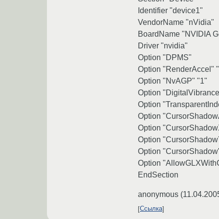
Identifier "device1"
VendorName "nVidia"
BoardName "NVIDIA G
Driver "nvidia"
Option "DPMS"
Option "RenderAccel" "
Option "NvAGP" "1"
Option "DigitalVibrance
Option "TransparentInd
Option "CursorShadow
Option "CursorShadowX
Option "CursorShadowY
Option "CursorShadow
Option "AllowGLXWith
EndSection
anonymous
(
11.04.200
Ссылка