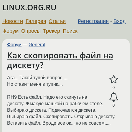
LINUX.ORG.RU
Новости
Галерея
Статьи
Регистрация
-
Вход
Форум
Опросы
Трекер
Поиск
Форум
—
General
Как скопировать файл на
дискету?
Ага... Такой тупой вопрос.....
Но ставит меня в тупик....
0
RH9 Есть файл. Надо его скинуть на
дискету. Жмакую машкой на рабочем столе.
0
Выбираю дискета. Подкючается дискета.
Выбираю файл. Скопировать. Открываю дискету.
Вставить файл. Вроде все ок... но не совсем.....