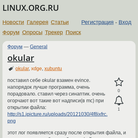
LINUX.ORG.RU
Новости
Галерея
Статьи
Регистрация
-
Вход
Форум
Опросы
Трекер
Поиск
Форум
—
General
okular
okular
,
xdge
,
xubuntu
поставил себе okular взамен evince.
напорядок лучше программа, очень
0
порадовало. ставил через синаптик. очень
огорчают вот такие вот надписи(в mc) при
открытии файла:
1
http://s1.ipicture.ru/uploads/20121030/4f8ixfrc.
png
этот лог появляется сразу после открытия файла, и