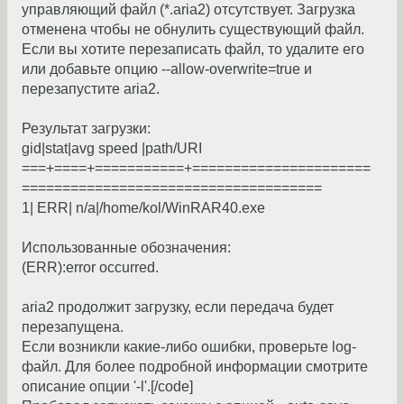
управляющий файл (*.aria2) отсутствует. Загрузка
отменена чтобы не обнулить существующий файл.
Если вы хотите перезаписать файл, то удалите его
или добавьте опцию --allow-overwrite=true и
перезапустите aria2.
Результат загрузки:
gid|stat|avg speed |path/URI
===+====+===========+======================
=====================================
1| ERR| n/a|/home/kol/WinRAR40.exe
Использованные обозначения:
(ERR):error occurred.
aria2 продолжит загрузку, если передача будет
перезапущена.
Если возникли какие-либо ошибки, проверьте log-
файл. Для более подробной информации смотрите
описание опции '-l'.[/code]