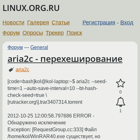
LINUX.ORG.RU
Новости
Галерея
Статьи
Регистрация
-
Вход
Форум
Опросы
Трекер
Поиск
Форум
—
General
aria2c - перехеширование
aria2c
[code=bash]kol@kol-laptop:~$ aria2c --seed-
time=1 --auto-save-interval=10 --bt-hash-
0
check-seed=true \
[rutracker.org\].trar3407314.torrent
1
2012-10-25 12:00:58.797686 ERROR -
Обнаружено исключение
Exception: [RequestGroup.cc:333] Файл
/home/kol/WinRAR40.exe существует, но