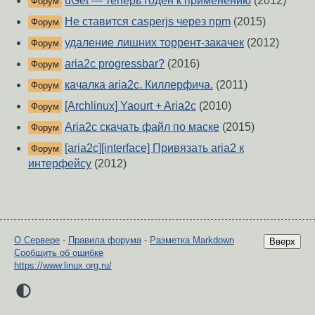
uGet — теперь годен к применению
(2012)
Форум
Не ставится casperjs через npm
(2015)
Форум
удаление лишних торрент-закачек
(2012)
Форум
aria2c progressbar?
(2016)
Форум
качалка aria2c. Киллерфича.
(2011)
Форум
[Archlinux] Yaourt + Aria2c
(2010)
Форум
Aria2c скачать файл по маске
(2015)
Форум
[aria2c][interface] Привязать aria2 к
Форум
интерфейсу
(2012)
О Сервере
-
Правила форума
-
Разметка Markdown
Вверх
Сообщить об ошибке
https://www.linux.org.ru/