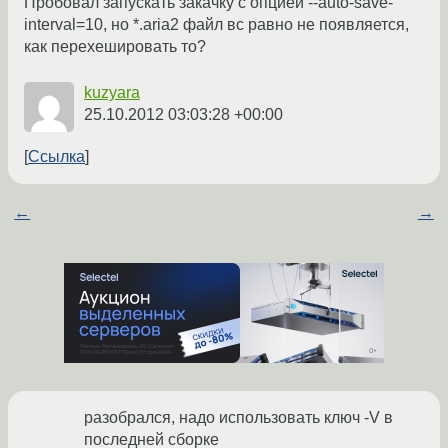
Пробовал запускать закачку с опцией --auto-save-
interval=10, но *.aria2 файл вс равно не появляется,
как перехешировать то?
kuzyara
25.10.2012 03:03:28 +00:00
Ссылка
←
→
разобрался, надо использовать ключ -V в
последней сборке