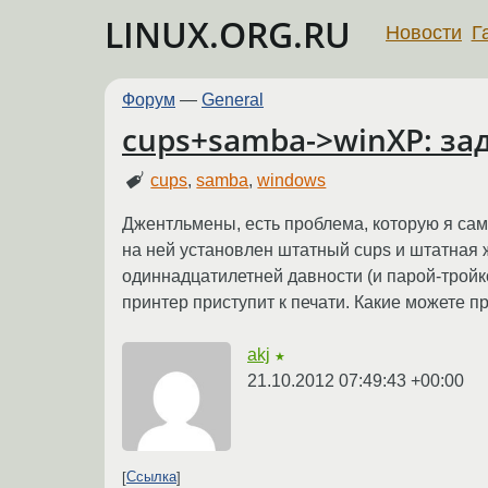
LINUX.ORG.RU
Новости
Г
Форум
—
General
cups+samba->winXP: за
cups
,
samba
,
windows
Джентльмены, есть проблема, которую я сам
на ней установлен штатный cups и штатная 
одиннадцатилетней давности (и парой-тройко
принтер приступит к печати. Какие можете 
akj
★
21.10.2012 07:49:43 +00:00
Ссылка