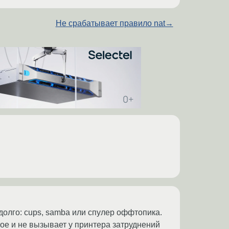
Не срабатывает правило nat
→
к долго: cups, samba или спулер оффтопика.
тое и не вызывает у принтера затруднений