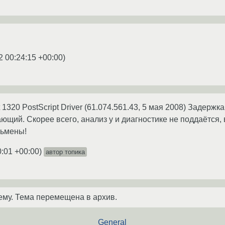
2 00:24:15 +00:00
)
1320 PostScript Driver (61.074.561.43, 5 мая 2008) Задерж
ющий. Скорее всего, анализ у и диагностике не поддаётся,
льмены!
0:01 +00:00
)
автор топика
ему. Тема перемещена в архив.
General