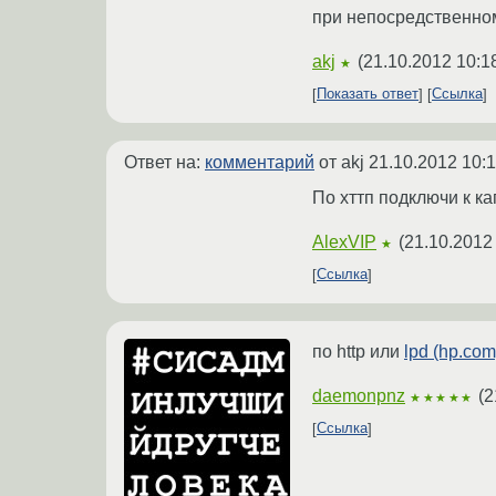
при непосредственно
akj
(
21.10.2012 10:1
★
Показать ответ
Ссылка
Ответ на:
комментарий
от akj
21.10.2012 10:1
По хттп подключи к ка
AlexVIP
(
21.10.2012
★
Ссылка
по http или
lpd (hp.com
daemonpnz
(
2
★★★★★
Ссылка