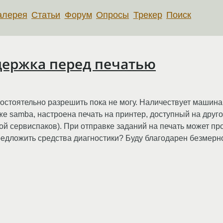
алерея
Статьи
Форум
Опросы
Трекер
Поиск
держка перед печатью
остоятельно разрешить пока не могу. Наличествует машина
же samba, настроена печать на принтер, доступный на дру
й сервиспаков). При отправке заданий на печать может про
предложить средства диагностики? Буду благодарен безмерн