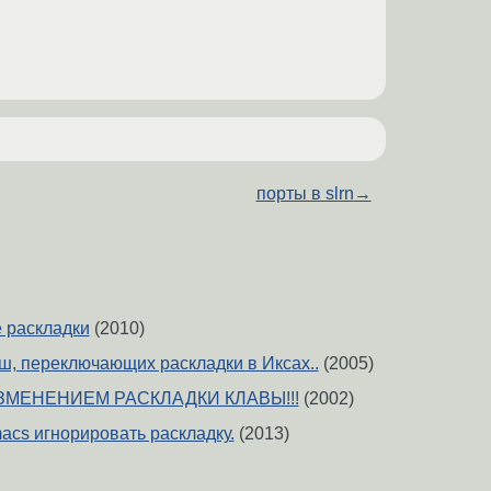
порты в slrn
→
е раскладки
(2010)
ш, переключающих раскладки в Иксах..
(2005)
ЗМЕНЕНИЕМ РАСКЛАДКИ КЛАВЫ!!!
(2002)
acs игнорировать раскладку.
(2013)