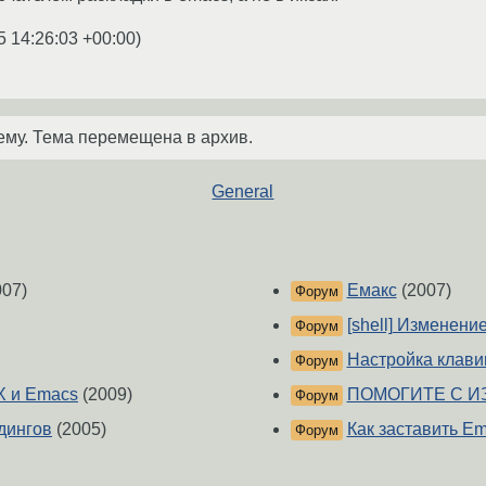
5 14:26:03 +00:00
)
ему. Тема перемещена в архив.
General
07)
Емакс
(2007)
Форум
[shell] Изменени
Форум
Настройка клави
Форум
X и Emacs
(2009)
ПОМОГИТЕ С И
Форум
дингов
(2005)
Как заставить Em
Форум