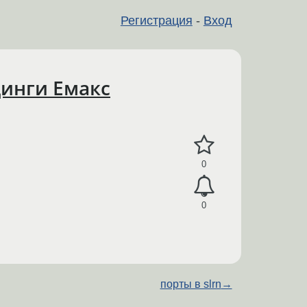
Регистрация
-
Вход
динги Емакс
0
0
порты в slrn
→