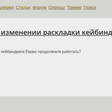
алерея
Статьи
Форум
Опросы
Трекер
Поиск
и изменении раскладки кейбин
и кейбиндинги Емакс продолжали работать?