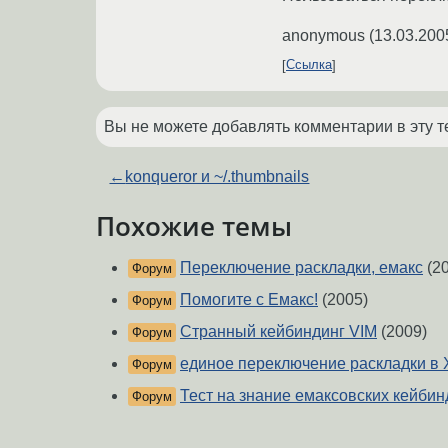
anonymous
(
13.03.200
Ссылка
Вы не можете добавлять комментарии в эту т
←
konqueror и ~/.thumbnails
Похожие темы
Переключение раскладки, емакс
(20
Форум
Помогите с Емакс!
(2005)
Форум
Странный кейбиндинг VIM
(2009)
Форум
единое переключение раскладки в 
Форум
Тест на знание емаксовских кейбин
Форум