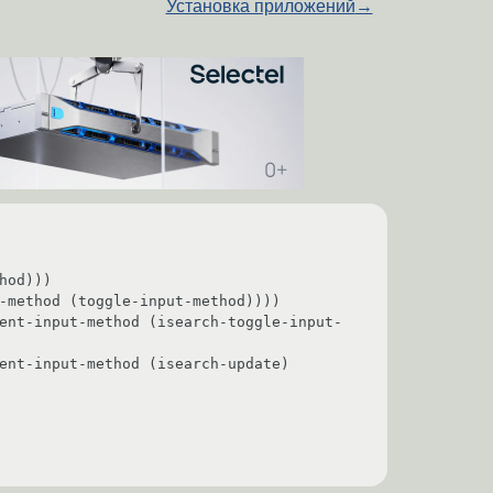
Установка приложений
→
od)))

-method (toggle-input-method))))

ent-input-method (isearch-toggle-input-
ent-input-method (isearch-update) 