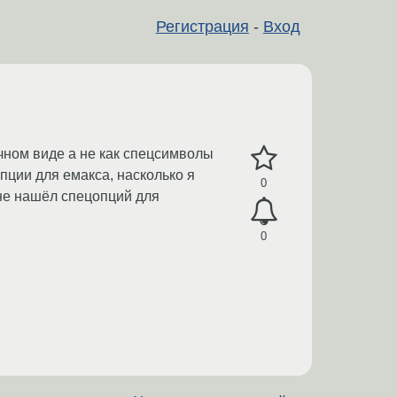
Регистрация
-
Вход
бычном виде а не как спецсимволы
опции для емакса, насколько я
0
 не нашёл спецопций для
0