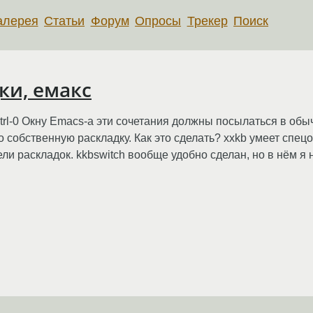
алерея
Статьи
Форум
Опросы
Трекер
Поиск
ки, емакс
= Ctrl-0 Окну Emacs-а эти сочетания должны посылаться в о
го собственную раскладку. Как это сделать? xxkb умеет спец
ли раскладок. kkbswitch вообще удобно сделан, но в нём я