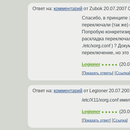
Ответ на:
комментарий
от Zubok
20.07.2007 
Спасибо, в принципе 
переключали (так же) 
Попробую конкретизиро
раскладка переключала
./etc/xorg.conf ) ? До
переключение, но это
Legioner
(
20.0
★★★★★
Показать ответы
Ссылка
Ответ на:
комментарий
от Legioner
20.07.200
/etc/X11/xorg.conf име
Legioner
(
20.0
★★★★★
Показать ответ
Ссылка