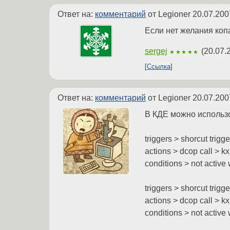
Ответ на:
комментарий
от Legioner
20.07.200
Если нет желания коп
sergej
(
20.07.
★★★★★
Ссылка
Ответ на:
комментарий
от Legioner
20.07.200
В КДЕ можно использов
triggers > shorcut trigge
actions > dcop call > k
conditions > not activ
triggers > shorcut trigge
actions > dcop call > k
conditions > not activ