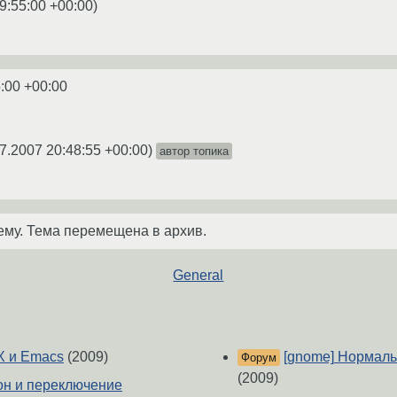
9:55:00 +00:00
)
:00 +00:00
7.2007 20:48:55 +00:00
)
автор топика
ему. Тема перемещена в архив.
General
X и Emacs
(2009)
[gnome] Нормаль
Форум
(2009)
он и переключение