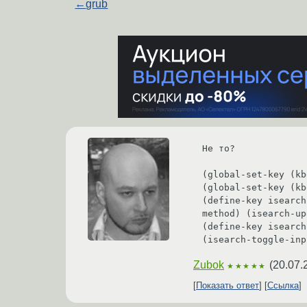
←
grub
Не то?

(global-set-key (kb
(global-set-key (kb
(define-key isearch
method) (isearch-up
(define-key isearch
(isearch-toggle-inp
Zubok
(
20.07.
★★★★★
Показать ответ
Ссылка