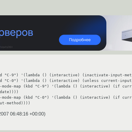
d "C-9") '(lambda () (interactive) (inactivate-input-meth
d "C-0") '(lambda () (interactive) (unless current-input
-mode-map (kbd "C-9") '(lambda () (interactive) (if curr
date))))

-mode-map (kbd "C-0") '(lambda () (interactive) (if curr
ut-method))))
2007 06:48:16 +00:00
)