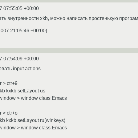
7 07:55:05 +00:00
ать внутренности xkb, можно написать простенькую програ
2007 21:05:46 +00:00
)
7 07:54:09 +00:00
ать input actions
r > ctr+9
xkb kxkb setLayout us
e window > window class Emacs
r > ctr+o
xkb kxkb setLayout ru(winkeys)
e window > window class Emacs