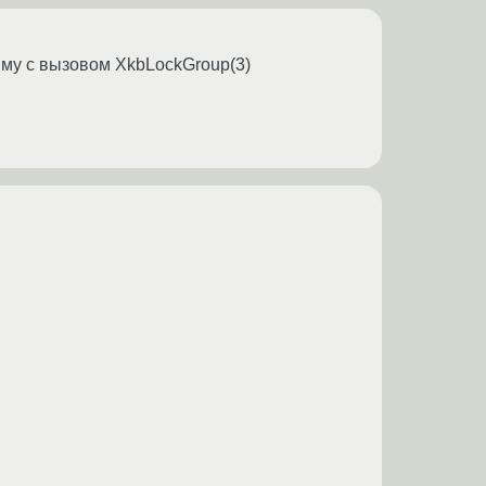
мму с вызовом XkbLockGroup(3)