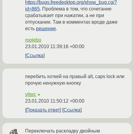
https://bugs.freedesktop.org/show_bug.cgi?
id=865
. Проблема в том, что сочетание
срабатывает при нажатии, а не при
отпускании. Там в комментах вроде даже
есть
решение
.
roolebo
23.01.2010 11:39:16 +00:00
Ссылка
перебить хоткей на правый alt, caps lock или
прочую ненужную кнопку
yltsrc
★
23.01.2010 11:50:12 +00:00
Показать ответ
Ссылка
Переключать раскладку двойным