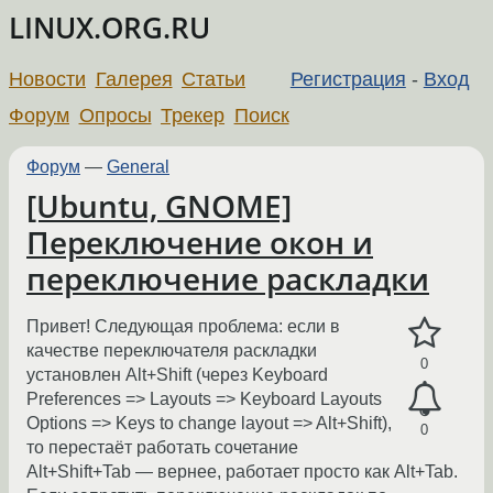
LINUX.ORG.RU
Новости
Галерея
Статьи
Регистрация
-
Вход
Форум
Опросы
Трекер
Поиск
Форум
—
General
[Ubuntu, GNOME]
Переключение окон и
переключение раскладки
Привет! Следующая проблема: если в
качестве переключателя раскладки
0
установлен Alt+Shift (через Keyboard
Preferences => Layouts => Keyboard Layouts
Options => Keys to change layout => Alt+Shift),
0
то перестаёт работать сочетание
Alt+Shift+Tab — вернее, работает просто как Alt+Tab.