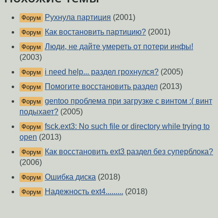
Рухнула партиция
(2001)
Форум
Как востановить партицию?
(2001)
Форум
Люди, не дайте умереть от потери инфы!
Форум
(2003)
i need help... раздел грохнулся?
(2005)
Форум
Помогите восстановить раздел
(2013)
Форум
gentoo проблема при загрузке с винтом :( винт
Форум
подыхает?
(2005)
fsck.ext3: No such file or directory while trying to
Форум
open
(2013)
Как восстановить ext3 раздел без суперблока?
Форум
(2006)
Ошибка диска
(2018)
Форум
Надежность ext4.........
(2018)
Форум