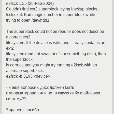
e2fsck 1.35 (28-Feb-2004)
Couldn't find ext2 superblock, trying backup blocks...
fsck.ext3: Bad magic number in super-block while
trying to open /dev/hdd1
The superblock could not be read or does not describe
a correct ext2
filesystem. If the device is valid and it really contains an
ext2
filesystem (and not swap or ufs or something else), then
the superblock
is corrupt, and you might try running e2fsck with an
alternate superblock:
e2fsck -b 8193 <device>
- и еще вопросик, диск должен быть
отформатирован или нет в какую либо файловую
систему.??
Заранее спасибо.