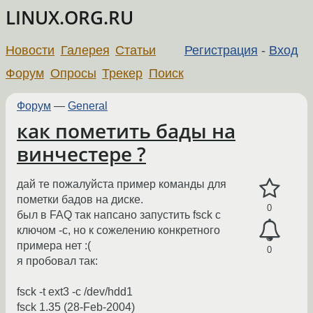
LINUX.ORG.RU
Новости
Галерея
Статьи
Регистрация
-
Вход
Форум
Опросы
Трекер
Поиск
Форум
—
General
как пометить бады на
винчестере ?
дай те пожалуйста пример команды для
пометки бадов на диске.
0
был в FAQ так напсано запустить fsck с
ключом -c, но к сожелению конкретного
примера нет :(
0
я пробовал так:
fsck -t ext3 -c /dev/hdd1
fsck 1.35 (28-Feb-2004)