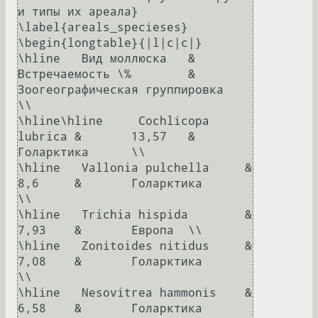
и типы их ареала}

\label{areals_specieses}

\begin{longtable}{|l|c|c|}

\hline	 Вид моллюска	&	
Встречаемость \%	&	
Зоогеографическая группировка	
\\

\hline\hline	 Cochlicopa 
lubrica	&	13,57	&	
Голарктика	\\

\hline	 Vallonia pulchella	&	
8,6	&	Голарктика	
\\

\hline	 Trichia hispida	&	
7,93	&	Европа	\\

\hline	 Zonitoides nitidus	&	
7,08	&	Голарктика	
\\

\hline	 Nesovitrea hammonis	&	
6,58	&	Голарктика	