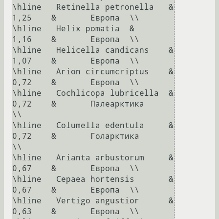
\hline	 Retinella petronella	&	
1,25	&	Европа	\\

\hline	 Helix pomatia	&	
1,16	&	Европа	\\

\hline	 Helicella candicans	&	
1,07	&	Европа	\\

\hline	 Arion circumcriptus	&	
0,72	&	Европа	\\

\hline	 Cochlicopa lubricella	&	
0,72	&	Палеарктика	
\\

\hline	 Columella edentula	&	
0,72	&	Голарктика	
\\

\hline	 Arianta arbustorum	&	
0,67	&	Европа	\\

\hline	 Cepaea hortensis	&	
0,67	&	Европа	\\

\hline	 Vertigo angustior	&	
0,63	&	Европа	\\
