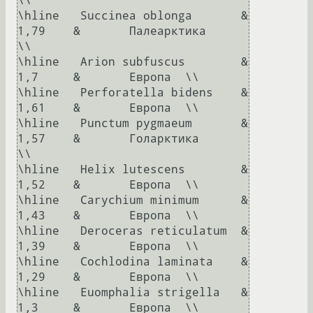
\\

\hline	 Succinea oblonga	&	
1,79	&	Палеарктика	
\\

\hline	 Arion subfuscus	&	
1,7	&	Европа	\\

\hline	 Perforatella bidens	&	
1,61	&	Европа	\\

\hline	 Punctum pygmaeum	&	
1,57	&	Голарктика	
\\

\hline	 Helix lutescens	&	
1,52	&	Европа	\\

\hline	 Carychium minimum	&	
1,43	&	Европа	\\

\hline	 Deroceras reticulatum	&	
1,39	&	Европа	\\

\hline	 Cochlodina laminata	&	
1,29	&	Европа	\\

\hline	 Euomphalia strigella	&	
1,3	&	Европа	\\
