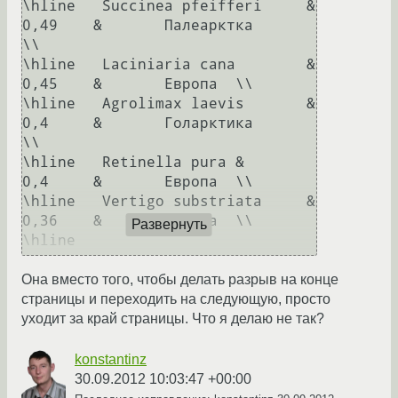
\hline	 Succinea pfeifferi	&	
0,49	&	Палеарктка	
\\

\hline 	 Laciniaria cana	&	
0,45	&	Европа	\\

\hline	 Agrolimax laevis	&	
0,4	&	Голарктика	
\\

\hline	 Retinella pura	&	
0,4	&	Европа 	\\

\hline	 Vertigo substriata	&	
0,36	&	Европа 	\\

Развернуть
\hline						
\end{longtable}

Она вместо того, чтобы делать разрыв на конце
страницы и переходить на следующую, просто
уходит за край страницы. Что я делаю не так?
konstantinz
30.09.2012 10:03:47 +00:00