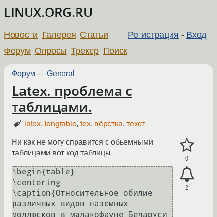
LINUX.ORG.RU
Новости
Галерея
Статьи
Регистрация
-
Вход
Форум
Опросы
Трекер
Поиск
Форум
—
General
Latex. проблема с
таблицами.
latex
,
longtable
,
tex
,
вёрстка
,
текст
Ни как не могу справится с обьемными
таблицами вот код таблицы
0
\begin{table}

\centering

2
\caption{Относительное обилие 
различных видов наземных 
моллюсков в малакофауне Беларуси 