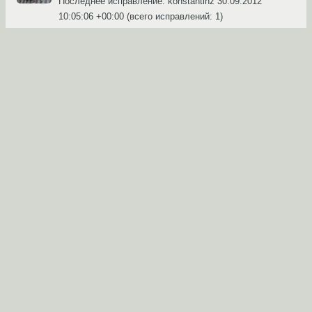
Последнее исправление: konstantinz
30.09.2012
10:05:06 +00:00
(всего исправлений: 1)
Ссылка
←
→
А нафига здесь \begin{table}?
Eddy_Em
☆☆☆☆☆
30.09.2012 10:06:08 +00:00
Показать ответ
Ссылка