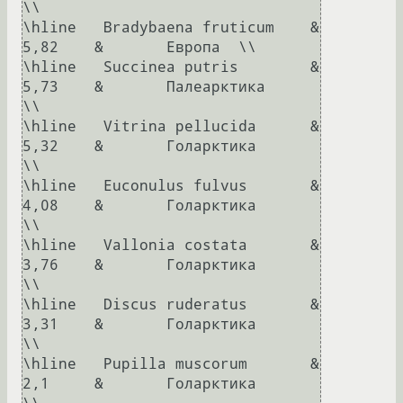
\\

\hline	 Bradybaena fruticum	&	
5,82	&	Европа	\\

\hline	 Succinea putris	&	
5,73	&	Палеарктика	
\\

\hline	 Vitrina pellucida	&	
5,32	&	Голарктика	
\\

\hline	 Euconulus fulvus	&	
4,08	&	Голарктика	
\\

\hline	 Vallonia costata	&	
3,76	&	Голарктика	
\\

\hline	 Discus ruderatus	&	
3,31	&	Голарктика	
\\

\hline	 Pupilla muscorum	&	
2,1	&	Голарктика	