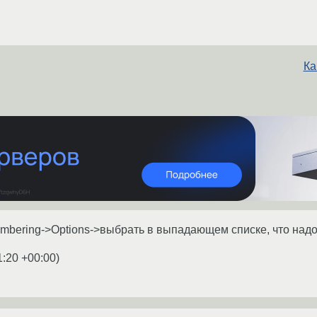
Ка
numbering->Options->выбрать в выпадающем списке, что над
1:20 +00:00
)