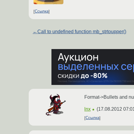
Ссылка
←
Call to undefined function mb_strtoupper()
Format->Bullets and 
lnx
(
17.08.2012 07:0
★
Ссылка