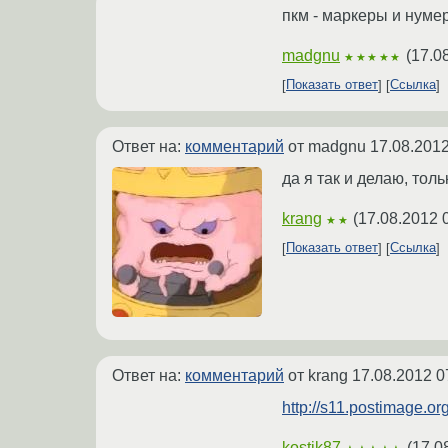
пкм - маркеры и нумер
madgnu
(
17.0
★★★★★
Показать ответ
Ссылка
Ответ на:
комментарий
от madgnu
17.08.2012
да я так и делаю, тол
krang
(
17.08.2012 
★★
Показать ответ
Ссылка
Ответ на:
комментарий
от krang
17.08.2012 0
http://s11.postimage.
kostik87
(
17.0