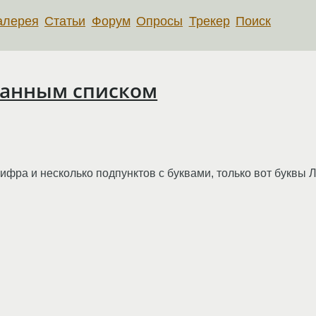
алерея
Статьи
Форум
Опросы
Трекер
Поиск
ванным списком
фра и несколько подпунктов с буквами, только вот буквы Л