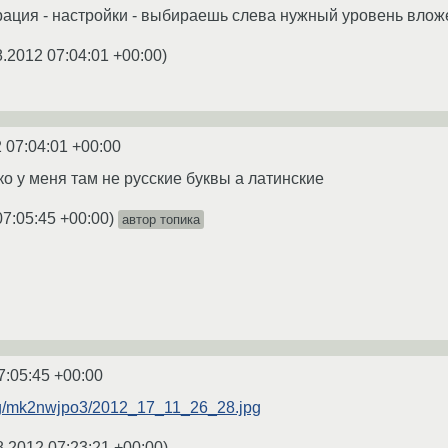
ация - настройки - выбираешь слева нужный уровень вложен
8.2012 07:04:01 +00:00
)
 07:04:01 +00:00
ько у меня там не русские буквы а латинские
07:05:45 +00:00
)
автор топика
7:05:45 +00:00
org/mk2nwjpo3/2012_17_11_26_28.jpg
8.2012 07:23:21 +00:00
)