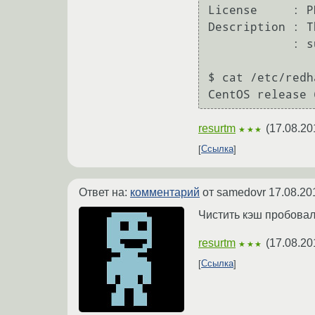
License     : PH
Description : T
            : support for multi-byte string handling to PHP.

$ cat /etc/redh
resurtm
(
17.08.20
★★★
Ссылка
Ответ на:
комментарий
от samedovr
17.08.20
Чистить кэш пробова
resurtm
(
17.08.20
★★★
Ссылка