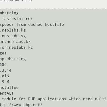
mbstring

 fastestmirror

speeds from cached hostfile

es

hp-mbstring

86

.3.14

el6

9 M

nstalled

entALT

 module for PHP applications which need multi
ttp://www.php.net/
