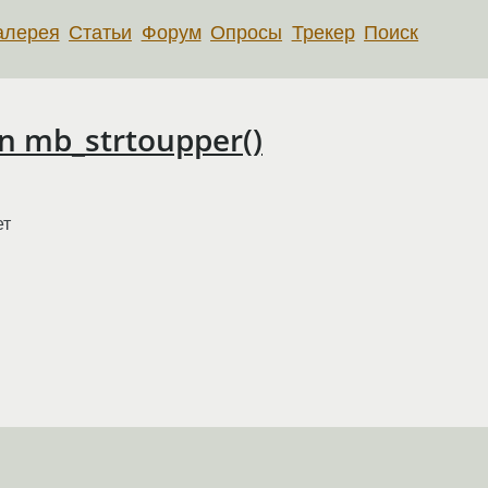
алерея
Статьи
Форум
Опросы
Трекер
Поиск
on mb_strtoupper()
ет