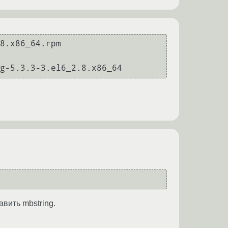
8.x86_64.rpm

вить mbstring.