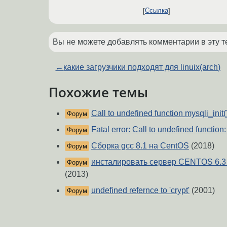
Ссылка
Вы не можете добавлять комментарии в эту т
←
какие загрузчики подходят для linuix(arch)
Похожие темы
Call to undefined function mysqli_init(
Форум
Fatal error: Call to undefined function
Форум
Сборка gcc 8.1 на CentOS
(2018)
Форум
инсталировать сервер CENTOS 6
Форум
(2013)
undefined refernce to 'crypt'
(2001)
Форум