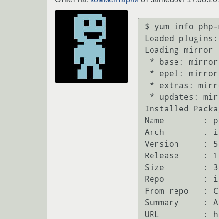
$ yum info php-
Loaded plugins:
Loading mirror 
 * base: mirror.neolabs.kz

 * epel: mirror.nus.edu.sg

 * extras: mirror.neolabs.kz

 * updates: mirror.neolabs.kz

Installed Packag
Name        : p
Arch        : i6
Version     : 5
Release     : 1.
Size        : 3.
Repo        : i
From repo   : C
Summary     : A
URL         : h