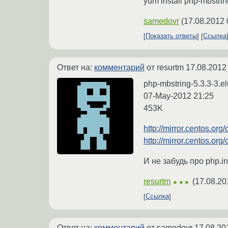
yum install php-mbstri
samedovr
(
17.08.2012 
Показать ответы
Ссылка
Ответ на:
комментарий
от resurtm
17.08.2012
php-mbstring-5.3.3-3.e
07-May-2012 21:25
453K
http://mirror.centos.or
http://mirror.centos.or
И не забудь про php.i
resurtm
(
17.08.20
★★★
Ссылка
Ответ на:
комментарий
от samedovr
17.08.20