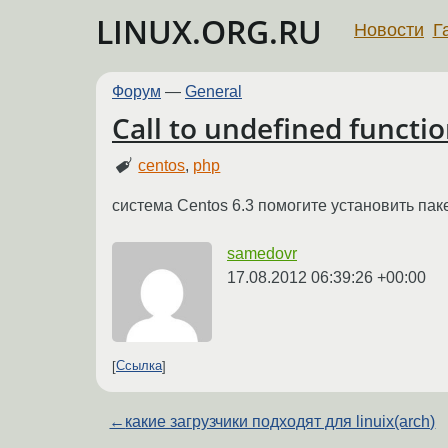
LINUX.ORG.RU
Новости
Г
Форум
—
General
Call to undefined functi
centos
,
php
система Centos 6.3 помогите установить пак
samedovr
17.08.2012 06:39:26 +00:00
Ссылка
←
какие загрузчики подходят для linuix(arch)