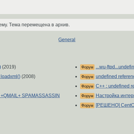
ему. Тема перемещена в архив.
General
)
(2019)
...wu-ftpd...undefi
Форум
: loadxml()
(2008)
undefined referen
Форум
C++ : undefined r
Форум
.3 +QMAIL+ SPAMASSASSIN
Настройка интер
Форум
[РЕШЕНО] CentOS
Форум