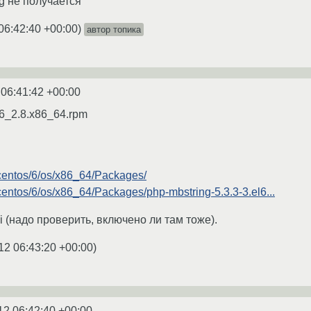
ng не получается
06:42:40 +00:00
)
автор топика
 06:41:42 +00:00
l6_2.8.x86_64.rpm
g/centos/6/os/x86_64/Packages/
g/centos/6/os/x86_64/Packages/php-mbstring-5.3.3-3.el6...
ni (надо проверить, включено ли там тоже).
12 06:43:20 +00:00
)
12 06:42:40 +00:00