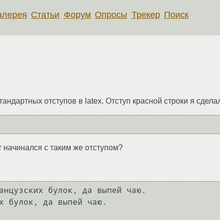
алерея
Статьи
Форум
Опросы
Трекер
Поиск
андартных отступов в latex. Отступ красной строки я сдел
т начинался с таким же отступом?
х булок, да выпей чаю.
