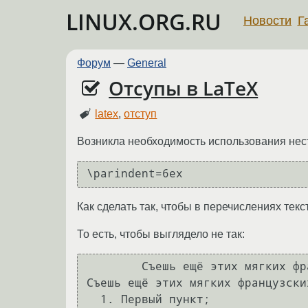
LINUX.ORG.RU
Новости
Г
Форум
—
General
Отсупы в LaTeX
latex
,
отступ
Возникла необходимость использования нест
\parindent=6ex
Как сделать так, чтобы в перечислениях текс
То есть, чтобы выглядело не так:
        Съешь ещё этих мягких французских булок, да выпей чаю.

Съешь ещё этих мягких французски
  1. Первый пункт;
