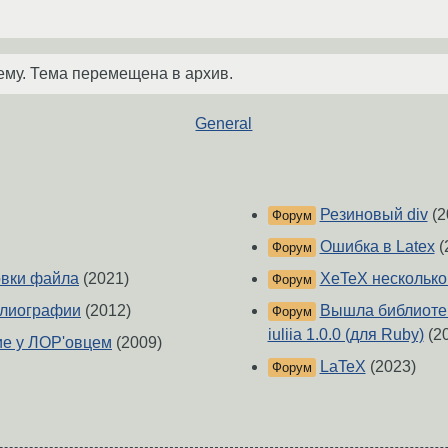
ему. Тема перемещена в архив.
General
Резиновый div
(2
Форум
Ошибка в Latex
(
Форум
овки файла
(2021)
XeTeX несколько
Форум
иблиографии
(2012)
Вышла библиотек
Форум
iuliia 1.0.0 (для Ruby)
(2
кие у ЛОР'овцем
(2009)
LaTeX
(2023)
Форум