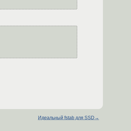
Идеальный fstab для SSD
→