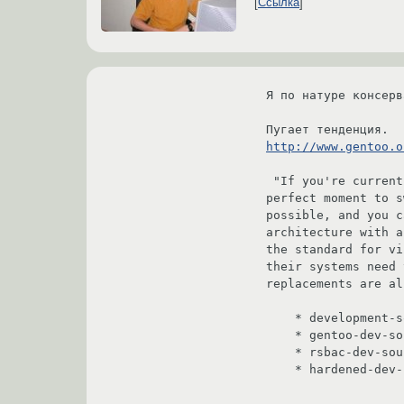
Ссылка
Я по натуре консерв
http://www.gentoo.o
 "If you're currently still running 2.4 kernels, but don't care all that much about staying, this would be a 
perfect moment to s
possible, and you c
architecture with a
the standard for vi
their systems need 
replacements are al
    * development-sources will become vanilla-sources

    * gentoo-dev-sources will become gentoo-sources

    * rsbac-dev-sources will become rsbac-sources

    * hardened-dev-sources will become hardened-sources
