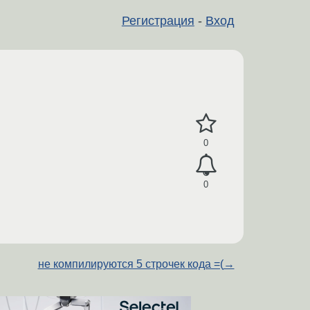
Регистрация
-
Вход
0
0
не компилируются 5 строчек кода =(
→