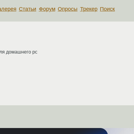
алерея
Статьи
Форум
Опросы
Трекер
Поиск
для домашнего pc