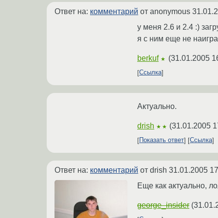
Ответ на:
комментарий
от anonymous
31.01.
у меня 2.6 и 2.4 :) з
я с ним еще не наигра
berkuf
(
31.01.2005 1
★
Ссылка
Актуально.
drish
(
31.01.2005 1
★★
Показать ответ
Ссылка
Ответ на:
комментарий
от drish
31.01.2005 17
Еще как актуально, ло
george_insider
(
31.01.