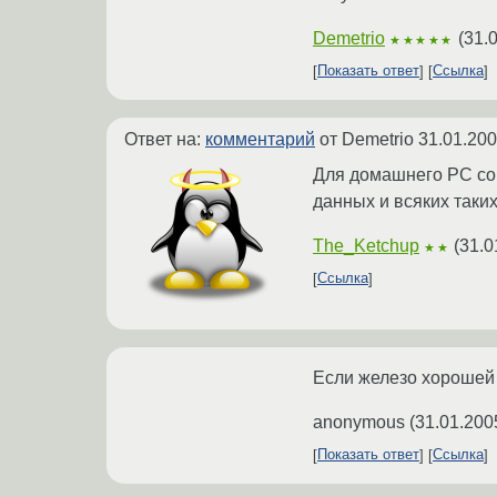
Demetrio
(
31.
★★★★★
Показать ответ
Ссылка
Ответ на:
комментарий
от Demetrio
31.01.200
Для домашнего PC сове
данных и всяких таких
The_Ketchup
(
31.0
★★
Ссылка
Если железо хорошей 
anonymous
(
31.01.200
Показать ответ
Ссылка