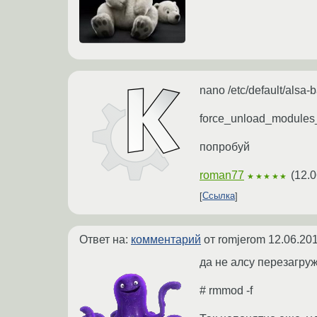
nano /etc/default/alsa-
force_unload_modules
попробуй
roman77
(
12.0
★★★★★
Ссылка
Ответ на:
комментарий
от romjerom
12.06.201
да не алсу перезагруж
# rmmod -f