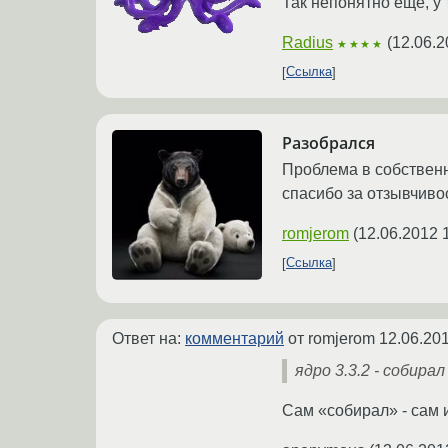
Так непонятно еще, у
Radius
(
12.06.2
★★★★
Ссылка
Разобрался
Проблема в собственн
спасибо за отзывчиво
romjerom
(
12.06.2012 
Ссылка
Ответ на:
комментарий
от romjerom
12.06.201
ядро 3.3.2 - собира
Сам «собирал» - сам 