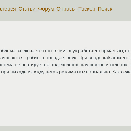
алерея
Статьи
Форум
Опросы
Трекер
Поиск
облема заключается вот в чем: звук работает нормально, но
начинаются траблы: пропадает звук. При вводе «alsamixer» 
стема не реагирует на подключение наушников и колонок. «A
м при выходе из «ждущего» режима всё нормально. Как лечи