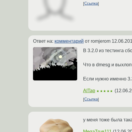
Ссылка
Ответ на:
комментарий
от romjerom
12.06.201
В 3.2.0 из тестинга с
Что в dmesg и выхло
Если нужно именно 3.
AITap
(
12.06.2
★★★★★
Ссылка
у меня тоже была така
MegaTrue111
(
12.06.2