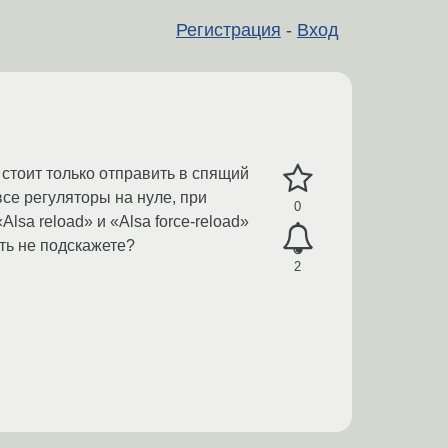
Регистрация
-
Вход
 стоит только отправить в спящий
все регуляторы на нуле, при
0
lsa reload» и «Alsa force-reload»
ть не подскажете?
2