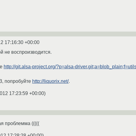
2 17:16:30 +00:00
бой не воспроизводится.
пе
http://git.alsa-project.org/?p=alsa-driver.git;a=blob_plain;f=util
3, попробуйте
http://liquorix.net/
.
012 17:23:59 +00:00
)
я проблемма (((((
012 17:28:28 +00:00
)