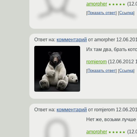
amorpher
(
12.
★★★★★
Показать ответ
Ссылка
Ответ на:
комментарий
от amorpher
12.06.20
Их там два, брать ко
romjerom
(
12.06.2012 
Показать ответ
Ссылка
Ответ на:
комментарий
от romjerom
12.06.201
Нет же, возьми лучше
amorpher
(
12.
★★★★★