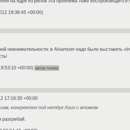
 тебя на ядре из репов эта проблема тоже воспроизводится
012 19:36:45 +00:00
)
ой невнимательности: в Alsamixer надо было выставить «In
сть!
19:53:10 +00:00
)
автор топика
2 17:16:30 +00:00
л сам, конкректно под нетбук Asus c атомом
и разгребай.