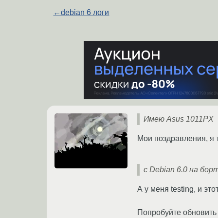
←
debian 6 логи
Имею Asus 1011PX
Мои поздравления, я 
с Debian 6.0 на борт
А у меня testing, и эт
Попробуйте обновить я