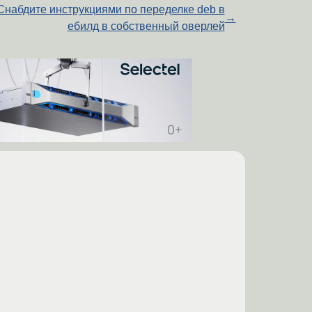
Снабдите инструкциями по переделке deb в
→
ебилд в собственный оверлей