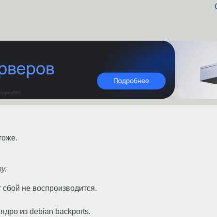
тоже.
у.
от сбой не воспроизводится.
дро из debian backports.