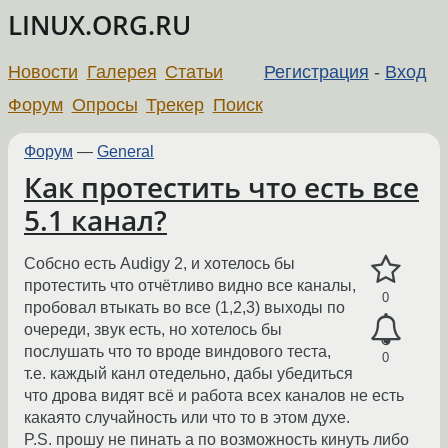
LINUX.ORG.RU
Новости
Галерея
Статьи
Регистрация
-
Вход
Форум
Опросы
Трекер
Поиск
Форум
—
General
Как протестить что есть все
5.1 канал?
Собсно есть Audigy 2, и хотелось бы
протестить что отчётливо видно все каналы,
0
пробовал втыкать во все (1,2,3) выходы по
очереди, звук есть, но хотелось бы
послушать что то вроде виндового теста,
0
т.е. каждый канл отедельно, дабы убедиться
что дрова видят всё и работа всех каналов не есть
какаято случайность или что то в этом духе.
P.S. прошу не пинать а по возможность кинуть либо