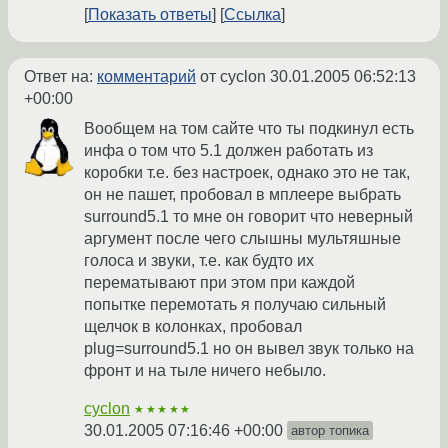
Показать ответы
Ссылка
Ответ на:
комментарий
от cyclon
30.01.2005 06:52:13
+00:00
Вообщем на том сайте что ты подкинул есть
инфа о том что 5.1 должен работать из
коробки т.е. без настроек, однако это не так,
он не пашет, пробовал в мплеере выбрать
surround5.1 то мне он говорит что неверный
аргумент после чего слышны мультяшные
голоса и звуки, т.е. как будто их
перематывают при этом при каждой
попытке перемотать я получаю сильный
щелчок в колонках, пробовал
plug=surround5.1 но он вывел звук только на
фронт и на тыле ничего небыло.
cyclon
★★★★★
30.01.2005 07:16:46 +00:00
автор топика