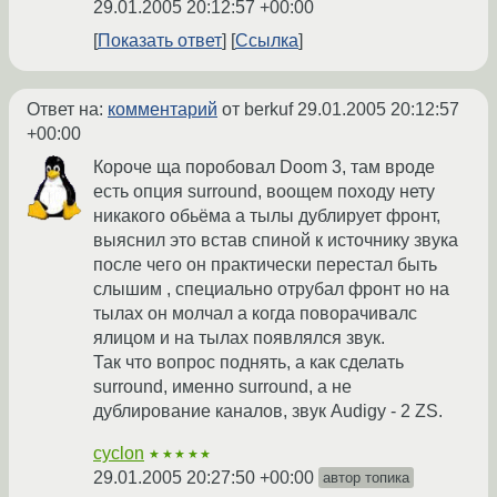
29.01.2005 20:12:57 +00:00
Показать ответ
Ссылка
Ответ на:
комментарий
от berkuf
29.01.2005 20:12:57
+00:00
Короче ща поробовал Doom 3, там вроде
есть опция surround, воощем походу нету
никакого обьёма а тылы дублирует фронт,
выяснил это встав спиной к источнику звука
после чего он практически перестал быть
слышим , специально отрубал фронт но на
тылах он молчал а когда поворачивалс
ялицом и на тылах появлялся звук.
Так что вопрос поднять, а как сделать
surround, именно surround, а не
дублирование каналов, звук Audigy - 2 ZS.
cyclon
★★★★★
29.01.2005 20:27:50 +00:00
автор топика