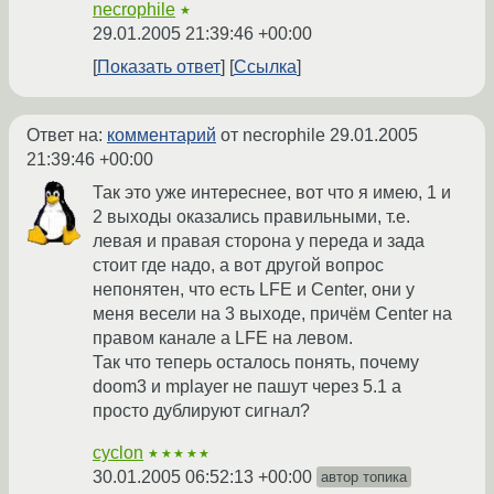
necrophile
★
29.01.2005 21:39:46 +00:00
Показать ответ
Ссылка
Ответ на:
комментарий
от necrophile
29.01.2005
21:39:46 +00:00
Так это уже интереснее, вот что я имею, 1 и
2 выходы оказались правильными, т.е.
левая и правая сторона у переда и зада
стоит где надо, а вот другой вопрос
непонятен, что есть LFE и Center, они у
меня весели на 3 выходе, причём Center на
правом канале а LFE на левом.
Так что теперь осталось понять, почему
doom3 и mplayer не пашут через 5.1 а
просто дублируют сигнал?
cyclon
★★★★★
30.01.2005 06:52:13 +00:00
автор топика