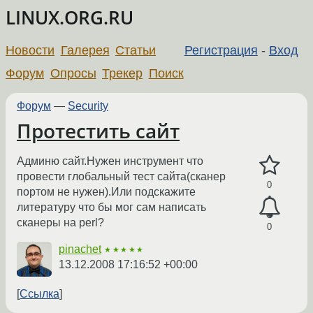
LINUX.ORG.RU
Новости
Галерея
Статьи
Регистрация
-
Вход
Форум
Опросы
Трекер
Поиск
Форум
—
Security
Протестить сайт
Админю сайт.Нужен инструмент что
провести глобальный тест сайта(сканер
0
портом не нужен).Или подскажите
литературу что бы мог сам написать
сканеры на perl?
0
pinachet
★★★★★
13.12.2008 17:16:52 +00:00
Ссылка