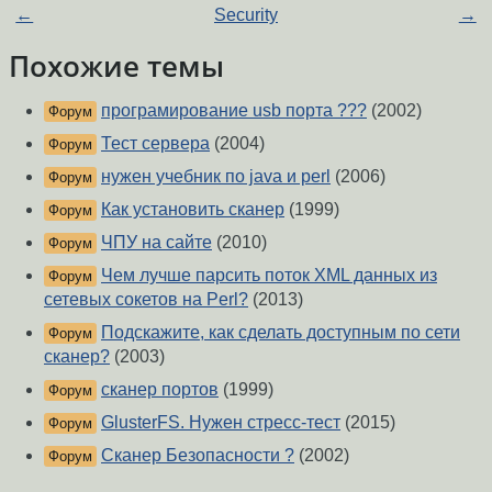
←
Security
→
Похожие темы
програмирование usb порта ???
(2002)
Форум
Тест сервера
(2004)
Форум
нужен учебник по java и perl
(2006)
Форум
Как установить сканер
(1999)
Форум
ЧПУ на сайте
(2010)
Форум
Чем лучше парсить поток XML данных из
Форум
сетевых сокетов на Perl?
(2013)
Подскажите, как сделать доступным по сети
Форум
сканер?
(2003)
сканер портов
(1999)
Форум
GlusterFS. Нужен стресс-тест
(2015)
Форум
Сканер Безопасности ?
(2002)
Форум