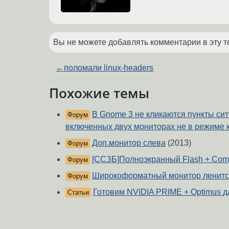
Вы не можете добавлять комментарии в эту т
←
поломали linux-headers
Похожие темы
В Gnome 3 не кликаются пункты си
Форум
включенных двух мониторах не в режиме 
Доп.монитор слева
(2013)
Форум
[ССЗБ]Полноэкранный Flash + Com
Форум
Широкоформатный монитор ленит
Форум
Готовим NVIDIA PRIME + Optimus д
Статьи