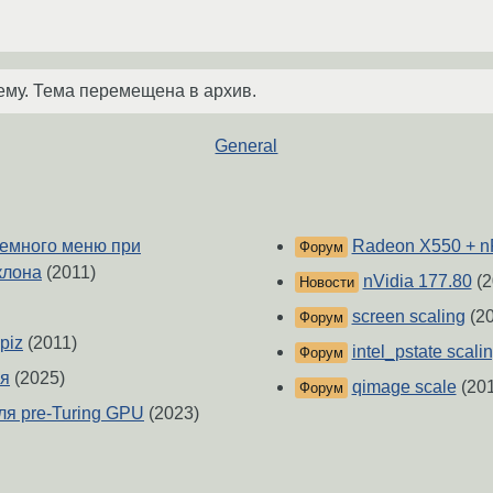
ему. Тема перемещена в архив.
General
темного меню при
Radeon X550 + n
Форум
клона
(2011)
nVidia 177.80
(2
Новости
screen scaling
(20
Форум
piz
(2011)
intel_pstate scali
Форум
ся
(2025)
qimage scale
(201
Форум
ля pre-Turing GPU
(2023)