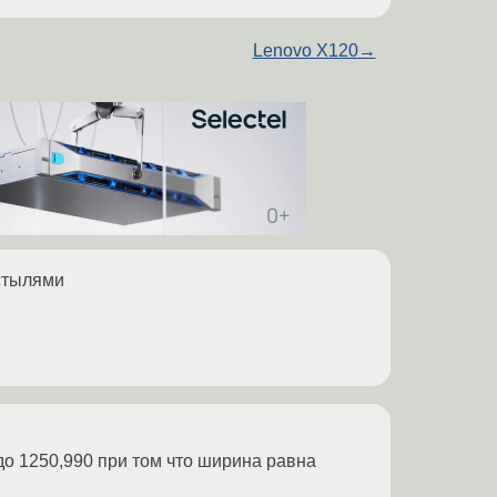
Lenovo X120
→
остылями
 до 1250,990 при том что ширина равна