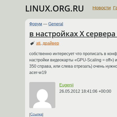
LINUX.ORG.RU
Новости
Г
Форум
—
General
в настройках X сервера
ati
,
драйвер
собственно интересует что прописать в кон
настройки видеокарты «GPU-Scaling = off») 
350 справа, или слева отрезать) очень нужн
acer-w19
Eugenij
26.05.2012 18:41:06 +00:00
Ссылка