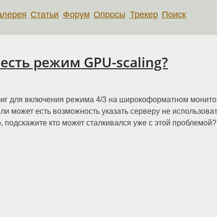
алерея
Статьи
Форум
Опросы
Трекер
Поиск
 есть режим GPU-scaling?
фиг для включения режима 4/3 на широкоформатном монито
или может есть возможность указать серверу не использова
о, подскажите кто может сталкивался уже с этой проблемой