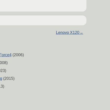
Lenovo X120
→
Force4
(2006)
008)
23)
ng
(2015)
3)