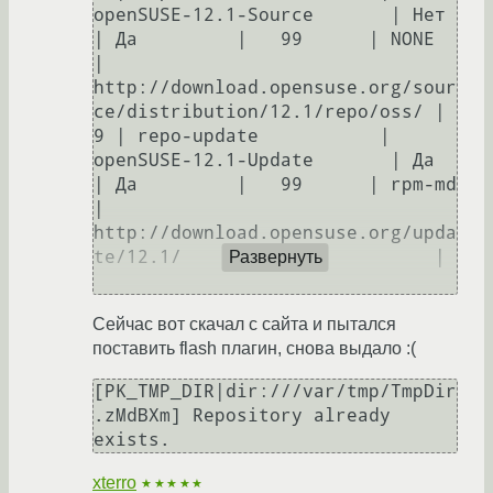
openSUSE-12.1-Source       | Нет     
| Да         |   99      | NONE     
| 
http://download.opensuse.org/sour
ce/distribution/12.1/repo/oss/ |       

9 | repo-update           | 
openSUSE-12.1-Update       | Да      
| Да         |   99      | rpm-md   
| 
http://download.opensuse.org/upda
te/12.1/                       |       

Развернуть
Сейчас вот скачал с сайта и пытался
поставить flash плагин, снова выдало :(
[PK_TMP_DIR|dir:///var/tmp/TmpDir
.zMdBXm] Repository already 
xterro
★★★★★