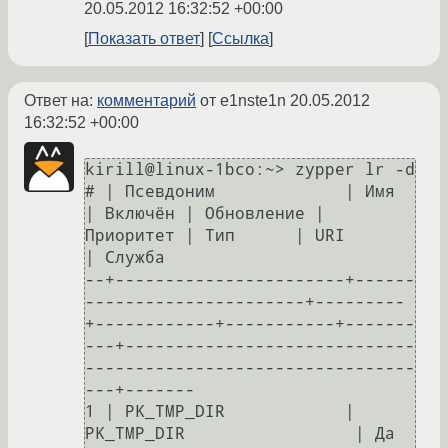
20.05.2012 16:32:52 +00:00
Показать ответ
Ссылка
Ответ на:
комментарий
от e1nste1n
20.05.2012
16:32:52 +00:00
kirill@linux-1bco:~> zypper lr -d

# | Псевдоним             | Имя                        
| Включён | Обновление | 
Приоритет | Тип      | URI                                                             
| Служба

--+-----------------------+------
----------------------+---------
+------------+-----------+-------
---+-----------------------------
---------------------------------
---+-------

1 | PK_TMP_DIR            | 
PK_TMP_DIR                 | Да      