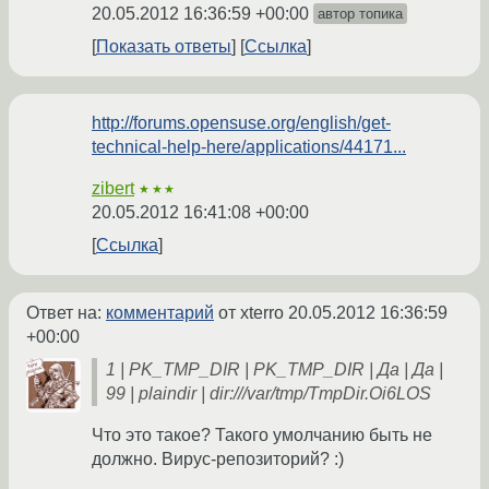
20.05.2012 16:36:59 +00:00
автор топика
Показать ответы
Ссылка
http://forums.opensuse.org/english/get-
technical-help-here/applications/44171...
zibert
★★★
20.05.2012 16:41:08 +00:00
Ссылка
Ответ на:
комментарий
от xterro
20.05.2012 16:36:59
+00:00
1 | PK_TMP_DIR | PK_TMP_DIR | Да | Да |
99 | plaindir | dir:///var/tmp/TmpDir.Oi6LOS
Что это такое? Такого умолчанию быть не
должно. Вирус-репозиторий? :)