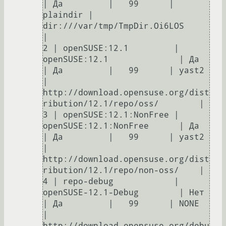
| Да         |   99      | 
plaindir | 
dir:///var/tmp/TmpDir.Oi6LOS                                    
|       

2 | openSUSE:12.1         | 
openSUSE:12.1              | Да      
| Да         |   99      | yast2    
| 
http://download.opensuse.org/dist
ribution/12.1/repo/oss/        |       

3 | openSUSE:12.1:NonFree | 
openSUSE:12.1:NonFree      | Да      
| Да         |   99      | yast2    
| 
http://download.opensuse.org/dist
ribution/12.1/repo/non-oss/    |       

4 | repo-debug            | 
openSUSE-12.1-Debug        | Нет     
| Да         |   99      | NONE     
| 
http://download.opensuse.org/debu