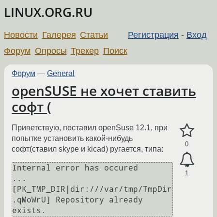
LINUX.ORG.RU
Новости
Галерея
Статьи
Регистрация
-
Вход
Форум
Опросы
Трекер
Поиск
Форум
—
General
openSUSE не хочет ставить
софт (
Приветствую, поставил openSuse 12.1, при
попытке установить какой-нибудь
0
софт(ставил skype и kicad) ругается, типа:
Internal error has occured

1
...

[PK_TMP_DIR|dir:///var/tmp/TmpDir
.qMoWrU] Repository already 