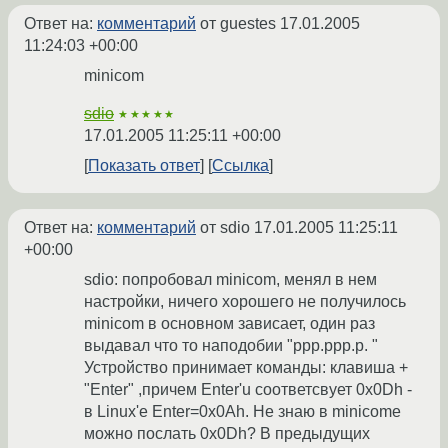
Ответ на:
комментарий
от guestes
17.01.2005
11:24:03 +00:00
minicom
sdio
★★★★★
17.01.2005 11:25:11 +00:00
Показать ответ
Ссылка
Ответ на:
комментарий
от sdio
17.01.2005 11:25:11
+00:00
sdio: попробовал minicom, менял в нем
настройки, ничего хорошего не получилось
minicom в основном зависает, один раз
выдавал что то наподобии "ppp.ppp.p. "
Устройство принимает команды: клавиша +
"Enter" ,причем Enter'u соответсвует 0x0Dh -
в Linux'e Enter=0x0Ah. Не знаю в minicome
можно послать 0x0Dh? В предыдущих