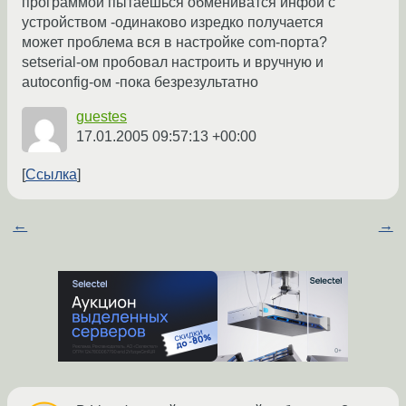
программой пытаешься обмениватся инфой с
устройством -одинаково изредко получается
может проблема вся в настройке com-порта?
setserial-ом пробовал настроить и вручную и
autoconfig-ом -пока безрезультатно
guestes
17.01.2005 09:57:13 +00:00
Ссылка
←
→