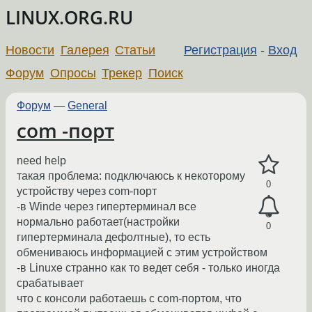
LINUX.ORG.RU
Новости
Галерея
Статьи
Регистрация
-
Вход
Форум
Опросы
Трекер
Поиск
Форум
—
General
com -порт
need help
такая проблема: подключаюсь к некоторому
0
устройству через com-порт
-в Winde через гипертерминал все
нормально работает(настройки
0
гипертерминала дефолтные), то есть
обмениваюсь информацией с этим устройством
-в Linuxe странно как то ведет себя - только иногда
срабатывает
что с консоли работаешь с com-портом, что