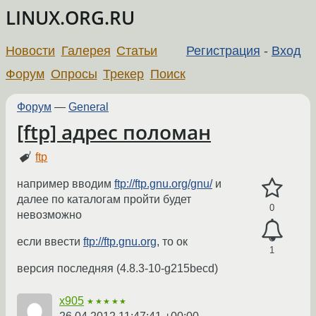
LINUX.ORG.RU
Новости
Галерея
Статьи
Регистрация
-
Вход
Форум
Опросы
Трекер
Поиск
Форум
—
General
[ftp] адрес поломан
ftp
например вводим
ftp://ftp.gnu.org/gnu/
и
далее по каталогам пройти будет
0
невозможно
если ввести
ftp://ftp.gnu.org
, то ок
1
версия последняя (4.8.3-10-g215becd)
x905
★★★★★