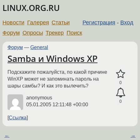
LINUX.ORG.RU
Новости
Галерея
Статьи
Регистрация
-
Вход
Форум
Опросы
Трекер
Поиск
Форум
—
General
Samba и Windows XP
Подскажите пожалуйста, по какой причине
WinXP может не запоминать пароль на
0
шары самбы? И как это вылечить?
anonymous
0
05.01.2005 12:11:48 +00:00
Ссылка
←
→