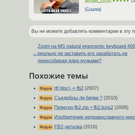
tensai_cirno
(
1
★★★★★
Ссылка
Вы не можете добавлять комментарии в эту т
Zoom на MS natural ergonomic keyboard 400
←
реально ли заставить его заработать не
пересобирая ядро ручками?
Похожие темы
rtf (doc) -> fb2
(2007)
Форум
Съедобны ли белки ?
(2010)
Форум
Перегон fb2.zip > fb2.bzip2
(2008)
Форум
Изобретение неправославного нек
Форум
FB2-читалка
(2016)
Форум