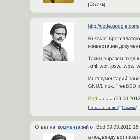
Ссылка
http://code.google.com/
Russian: Кроссплатф
конвертации документ
Таким образом входные ф
.xml, .vor, .psw, .wps,
Инструментарий работа
GNU/Linux, FreeBSD и
Bod
(
09.03.2012
★★★★
Показать ответ
Ссылка
Ответ на:
комментарий
от Bod
09.03.2012 16
а под венду вот паке