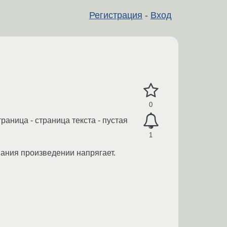
Регистрация
-
Вход
0
траница - страница текста - пустая
1
звания произведении напрягает.