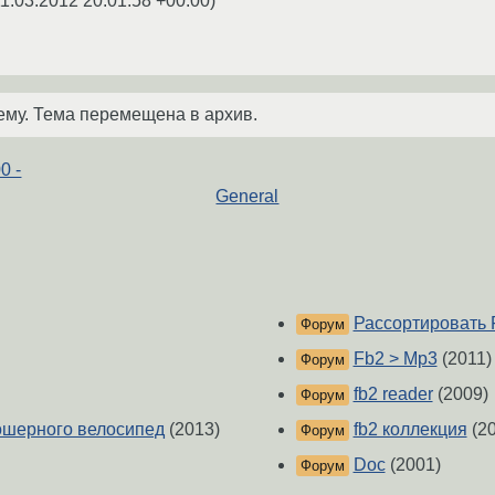
1.03.2012 20:01:58 +00:00
)
ему. Тема перемещена в архив.
0 -
General
Рассортировать 
Форум
Fb2 > Mp3
(2011)
Форум
fb2 reader
(2009)
Форум
ошерного велосипед
(2013)
fb2 коллекция
(20
Форум
Doc
(2001)
Форум