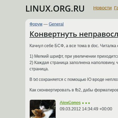
LINUX.ORG.RU
Новости
Г
Форум
—
General
Конвертнуть неправосл
Качнул себе БСФ, а все тома в doc. Читалка е
1) Мелкий шрифт, при увеличении приходится
2) Каждая страница заполнена наполовину, что
страница.
В txt сохраняется с помощью lO вроде непло
Как сконвертировать в fb2, дабы форматиро
AlexCones
★★★
09.03.2012 14:34:49 +00:00