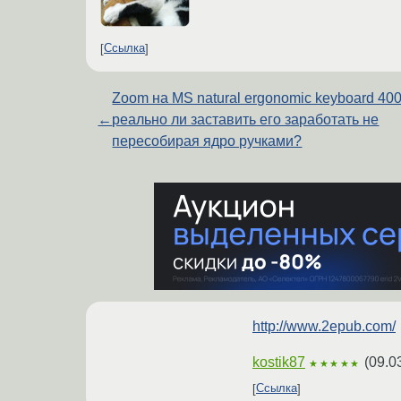
Ссылка
Zoom на MS natural ergonomic keyboard 400
←
реально ли заставить его заработать не
пересобирая ядро ручками?
http://www.2epub.com/
kostik87
(
09.0
★★★★★
Ссылка