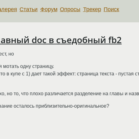
алерея
Статьи
Форум
Опросы
Трекер
Поиск
авный doc в съедобный fb2
ст, но
 мотать одну страницу.
 в купе с 1) дает такой эффект: страница текста - пустая с
хо, но то, что плохо различается разделение на главы и на
вание осталось приблизительно-оригинальное?