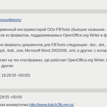
p/ooofbtools/
орменный инструментарий OOo FBTools (бывшее название -
ов из форматов, поддерживаемых OpenOffice.org Writer в ф
орматы документов для FBTools следующие: .doc, .dot, .rtf, .txt,
 .wpd, .fodt, .sxw, Microsoft Word 2003XML .xml, и другие, с ко
ет на тех платформах, где работает OpenOffice.org Writer, 
 другие.
 16:29:55 +00:00
)
:29:55 +00:00
тная конвертилка
http://www.batch2fb.nm.ru/