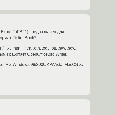
 ExportToFB21) предназначен для
ормат FictionBook2.
 .html, .htm, .oth, .odt, .ott, .stw, .sdw,
торыми работает OpenOffice.org Writer.
т.е. MS Windows 98/2000/XP/Vista, MacOS X,