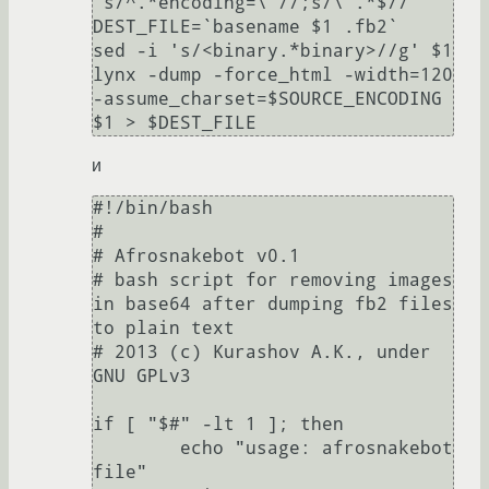
's/^.*encoding=\"//;s/\".*$//'`

DEST_FILE=`basename $1 .fb2`

sed -i 's/<binary.*binary>//g' $1

lynx -dump -force_html -width=120 
-assume_charset=$SOURCE_ENCODING 
и
#!/bin/bash

#

# Afrosnakebot v0.1

# bash script for removing images 
in base64 after dumping fb2 files 
to plain text

# 2013 (c) Kurashov A.K., under 
GNU GPLv3

if [ "$#" -lt 1 ]; then

        echo "usage: afrosnakebot 
file"
