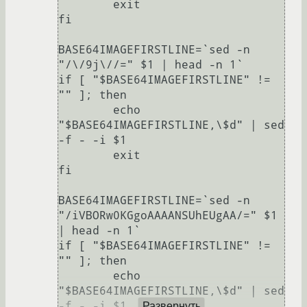
        exit

fi

BASE64IMAGEFIRSTLINE=`sed -n 
"/\/9j\//=" $1 | head -n 1`

if [ "$BASE64IMAGEFIRSTLINE" != 
"" ]; then

        echo 
"$BASE64IMAGEFIRSTLINE,\$d" | sed 
-f - -i $1

        exit

fi

BASE64IMAGEFIRSTLINE=`sed -n 
"/iVBORw0KGgoAAAANSUhEUgAA/=" $1 
| head -n 1`

if [ "$BASE64IMAGEFIRSTLINE" != 
"" ]; then

        echo 
"$BASE64IMAGEFIRSTLINE,\$d" | sed 
-f - -i $1

Развернуть