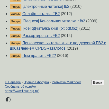
[электронные читалки] fb2
(2010)
Форум
Онлайн-читалка FB2
(2012)
Форум
[Request] Консольная читалка *.fb2
(2009)
Форум
[kde||qt]читалка книг (txt,pdf,fb2)
(2011)
Форум
Рассортировать FB2
(2014)
Форум
Легковесная читалка книг с поддержкой FB2 и
Форум
добавлением OPDS-каталогов
(2019)
Чем править FB2?
(2016)
Форум
О Сервере
-
Правила форума
-
Разметка Markdown
Вверх
Сообщить об ошибке
https://www.linux.org.ru/