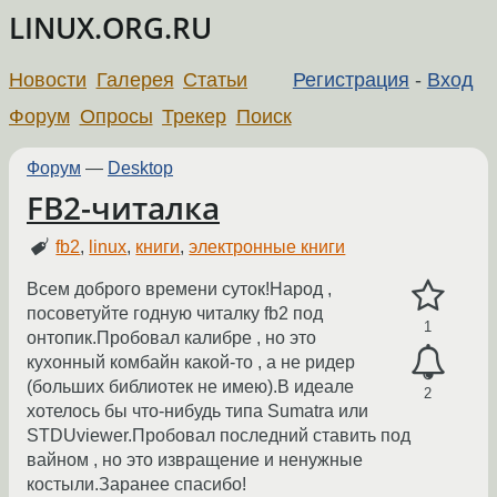
LINUX.ORG.RU
Новости
Галерея
Статьи
Регистрация
-
Вход
Форум
Опросы
Трекер
Поиск
Форум
—
Desktop
FB2-читалка
fb2
,
linux
,
книги
,
электронные книги
Всем доброго времени суток!Народ ,
посоветуйте годную читалку fb2 под
1
онтопик.Пробовал калибре , но это
кухонный комбайн какой-то , а не ридер
(больших библиотек не имею).В идеале
2
хотелось бы что-нибудь типа Sumatra или
STDUviewer.Пробовал последний ставить под
вайном , но это извращение и ненужные
костыли.Заранее спасибо!