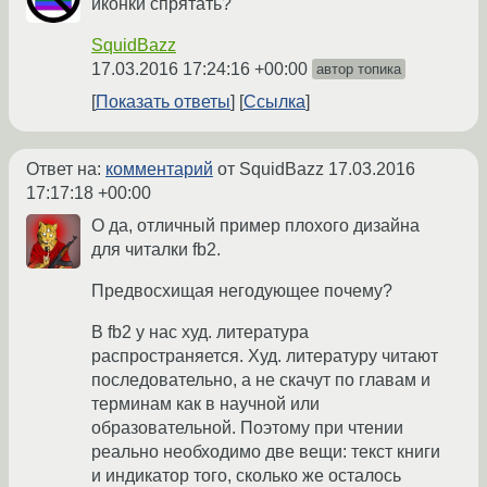
иконки спрятать?
SquidBazz
17.03.2016 17:24:16 +00:00
автор топика
Показать ответы
Ссылка
Ответ на:
комментарий
от SquidBazz
17.03.2016
17:17:18 +00:00
О да, отличный пример плохого дизайна
для читалки fb2.
Предвосхищая негодующее почему?
В fb2 у нас худ. литература
распространяется. Худ. литературу читают
последовательно, а не скачут по главам и
терминам как в научной или
образовательной. Поэтому при чтении
реально необходимо две вещи: текст книги
и индикатор того, сколько же осталось