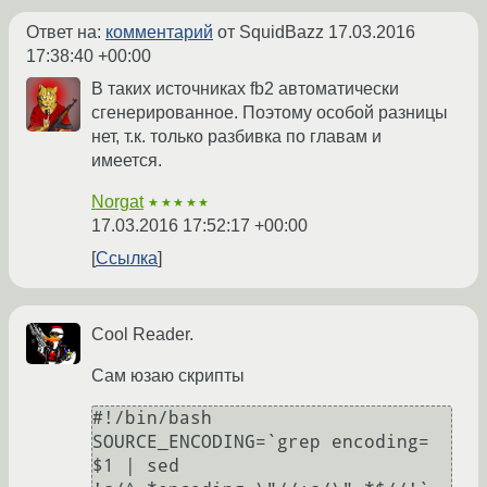
Ответ на:
комментарий
от SquidBazz
17.03.2016
17:38:40 +00:00
В таких источниках fb2 автоматически
сгенерированное. Поэтому особой разницы
нет, т.к. только разбивка по главам и
имеется.
Norgat
★★★★★
17.03.2016 17:52:17 +00:00
Ссылка
Cool Reader.
Сам юзаю скрипты
#!/bin/bash

SOURCE_ENCODING=`grep encoding= 
$1 | sed 