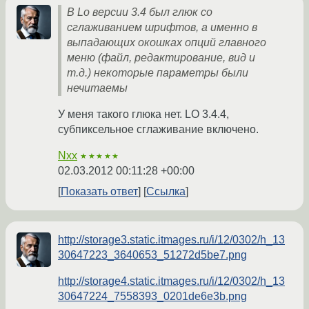
В Lo версии 3.4 был глюк со
сглаживанием шрифтов, а именно в
выпадающих окошках опций главного
меню (файл, редактирование, вид и
т.д.) некоторые параметры были
нечитаемы
У меня такого глюка нет. LO 3.4.4,
субпиксельное сглаживание включено.
Nxx
★★★★★
02.03.2012 00:11:28 +00:00
Показать ответ
Ссылка
http://storage3.static.itmages.ru/i/12/0302/h_13
30647223_3640653_51272d5be7.png
http://storage4.static.itmages.ru/i/12/0302/h_13
30647224_7558393_0201de6e3b.png