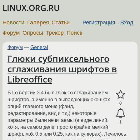
LINUX.ORG.RU
Новости
Галерея
Статьи
Регистрация
-
Вход
Форум
Опросы
Трекер
Поиск
Форум
—
General
Глюки субпиксельного
сглаживания шрифтов в
Libreoffice
В Lo версии 3.4 был глюк со сглаживанием
шрифтов, а именно в выпадающих окошках
0
опций главного меню (файл,
редактирование, вид и т.д.) некоторые
параметры были нечитаемы (в виде линий,
1
хотя, на самом деле, просто крайне мелкий
шрифт, м.б. 0,5 или 0,25, как на купюрах). Лечилось