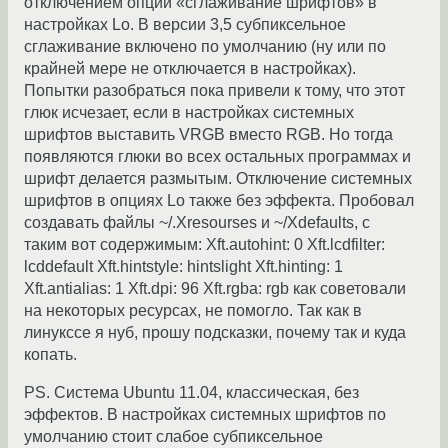
отключением опции «сглаживание шрифтов» в
настройках Lo. В версии 3,5 субпиксельное
сглаживание включено по умолчанию (ну или по
крайней мере не отключается в настройках).
Попытки разобраться пока привели к тому, что этот
глюк исчезает, если в настройках системных
шрифтов выставить VRGB вместо RGB. Но тогда
появляются глюки во всех остальных программах и
шрифт делается размытым. Отключение системных
шрифтов в опциях Lo также без эффекта. Пробовал
создавать файлы ~/.Xresourses и ~/Xdefaults, с
таким вот содержимым: Xft.autohint: 0 Xft.lcdfilter:
lcddefault Xft.hintstyle: hintslight Xft.hinting: 1
Xft.antialias: 1 Xft.dpi: 96 Xft.rgba: rgb как советовали
на некоторых ресурсах, не помогло. Так как в
линукссе я нуб, прошу подсказки, почему так и куда
копать.
PS. Система Ubuntu 11.04, классическая, без
эффектов. В настройках системных шрифтов по
умолчанию стоит слабое субпиксельное