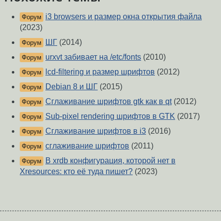
i3 browsers и размер окна открытия файла
Форум
(2023)
ШГ
(2014)
Форум
urxvt забивает на /etc/fonts
(2010)
Форум
lcd-filtering и размер шрифтов
(2012)
Форум
Debian 8 и ШГ
(2015)
Форум
Сглаживание шрифтов gtk как в qt
(2012)
Форум
Sub-pixel rendering шрифтов в GTK
(2017)
Форум
Сглаживание шрифтов в i3
(2016)
Форум
сглаживание шрифтов
(2011)
Форум
В xrdb конфигурация, которой нет в
Форум
Xresources: кто её туда пишет?
(2023)